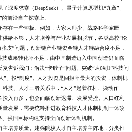
深度求索（DeepSeek）、量子计算原型机“九章”、
”的前沿自主探索上。
存在一些短板。例如，大家大师少、战略科学家匮
才供给不够，人才培养与产业发展相脱节，各类高校“论
“两张皮”问题，创新链产业链资金链人才链融合度不足，
学科技成果转化率不足，由中国制造迈入中国创造仍面临
复告诉我们：解决“卡脖子”问题、突破“从0到1”科技问
“人”、投“制度”。人才投资是回报率最大的投资，体制机
科技、人才三者关系中，“人才”起着杠杆、撬动作
怕投入再多，也会面临创新迟滞、发展受挫。人口红利
质量发展，需要统筹推进教育科技人才体制机制一体改
略、强国目标构建支持全面创新体制机制。
主培养质量。建强院校人才自主培养主阵地，分类推