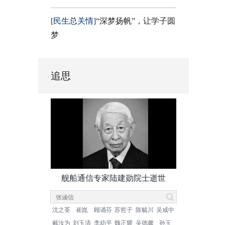
[民生总关情]
“深梦扬帆”，让学子圆
梦
追思
舰船通信专家陆建勋院士逝世
沈之荃
崔崑
顾诵芬
苏哲子
陈毓川
吴咸中
戴汝为
刘玉清
李幼平
魏正耀
吴德馨
孙玉