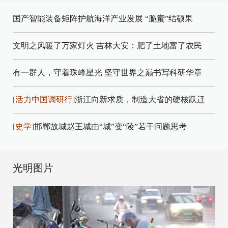
国产智能装备矩阵护航海洋产业发展
“脆蜜”结硕果
文明之风暖了万家灯火
吉林大安：肥了土地富了农民
有一群人，守着珠峰星光
坚守世界之巅书写科研华章
[活力中国调研行]
浙江向新求质，制造大省的硬核跃迁
[史学]
邯郸故城赵王城由“城”变“陵”若干问题思考
光明图片