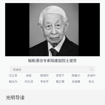
舰船通信专家陆建勋院士逝世
沈之荃
崔崑
顾诵芬
苏哲子
陈毓川
吴咸中
戴汝为
刘玉清
李幼平
魏正耀
吴德馨
孙玉
光明导读