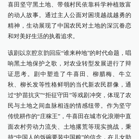
喜田坚守黑土地、带领村民依靠科学种植致富
的动人故事。通过主人公面对困境越战越勇的
精神，生动展现了中国农民对土地的深沉眷恋
和对美好生活的执着追求。
该剧以京腔京韵回应“谁来种地”的时代命题，唱
响黑土地保护之歌，对农业转型发展进行了辩
证思考。剧中塑造了牛喜田、柳腊梅、牛立
秋、柳长发等性格鲜明的当代新农民群像，通
过“护苗抗灾”“拒征守田”等戏剧冲突，体现了农
民与土地之间血脉相连的情感纽带。作为坚守
传统耕作的“庄稼王”，牛喜田在城市化浪潮中直
面农村劳动力流失、土地撂荒等现实挑战，秉
持“中国人的饭碗要装中国粮”的信念，在儿女助