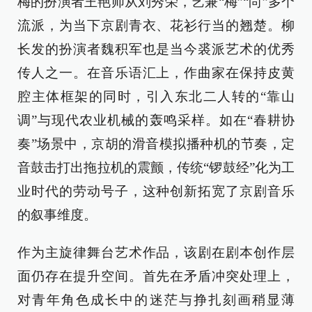
梅的扮演者王艳师从刘秀荣，艺兼“梅”“尚”多个
流派，为当下京剧青衣、花衫行当的翘楚。柳
长发的扮演者魏积军也是当今裘派艺术的优秀
传人之一。在音乐语汇上，作曲家在保持皮黄
腔主体框架的同时，引入东北二人转的“靠山
调”与现代农业机械的轰鸣采样。如在“春耕协
奏”场景中，京胡的滑音模拟播种机的节奏，定
音鼓击打出拖拉机的震颤，传统“锣鼓经”化为工
业时代的劳动号子，这种创新拓宽了京剧音乐
的叙事维度。
作为主旋律舞台艺术作品，该剧在剧本创作层
面仍存在提升空间。首先在矛盾冲突处理上，
对青年角色成长中的迷茫与挣扎刻画稍显薄