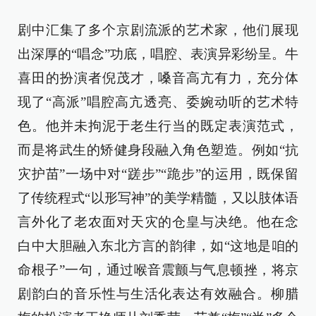
剧中汇集了多个京剧流派的艺术家，他们展现
出深厚的“唱念”功底，唱腔、表演异彩纷呈。牛
喜田的扮演者倪茂才，嗓音高亢有力，充分体
现了“高派”唱腔高亢透亮、委婉动听的艺术特
色。他并未拘泥于老生行当的既定表演范式，
而是将武生的矫健身段融入角色塑造。例如“抗
灾护苗”一场中对“蹉步”“跪步”的运用，既保留
了传统程式“以形写神”的美学精髓，又以肢体语
言外化了老农面对天灾的仓皇与决绝。他在念
白中大胆融入东北方言的韵律，如“这地是咱的
命根子”一句，通过喉音震颤与气息顿挫，将京
剧韵白的音乐性与生活化表达有效融合。柳腊