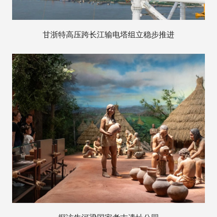
甘浙特高压跨长江输电塔组立稳步推进