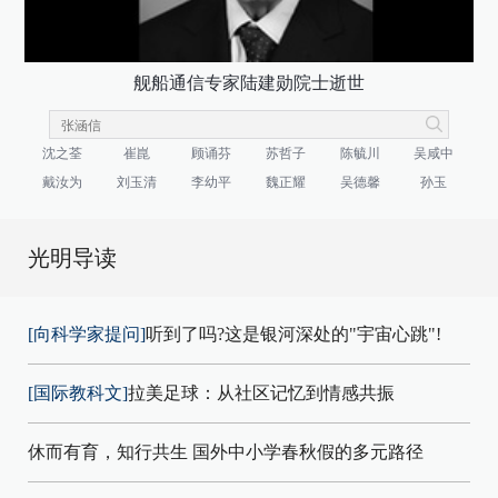
舰船通信专家陆建勋院士逝世
沈之荃
崔崑
顾诵芬
苏哲子
陈毓川
吴咸中
戴汝为
刘玉清
李幼平
魏正耀
吴德馨
孙玉
光明导读
[向科学家提问]
听到了吗?这是银河深处的"宇宙心跳"!
[国际教科文]
拉美足球：从社区记忆到情感共振
休而有育，知行共生 国外中小学春秋假的多元路径