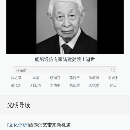
舰船通信专家陆建勋院士逝世
沈之荃
崔崑
顾诵芬
苏哲子
陈毓川
吴咸中
戴汝为
刘玉清
李幼平
魏正耀
吴德馨
孙玉
光明导读
[文化评析]
旅游演艺带来新机遇