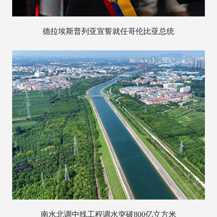
德拉埃斯普列亚宣誓就任哥伦比亚总统
南水北调中线工程调水突破800亿立方米