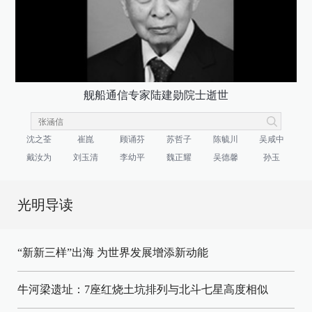
舰船通信专家陆建勋院士逝世
沈之荃
崔崑
顾诵芬
苏哲子
陈毓川
吴咸中
戴汝为
刘玉清
李幼平
魏正耀
吴德馨
孙玉
光明导读
“新新三样”出海 为世界发展增添新动能
牛河梁遗址：7座红烧土坑排列与北斗七星高度相似