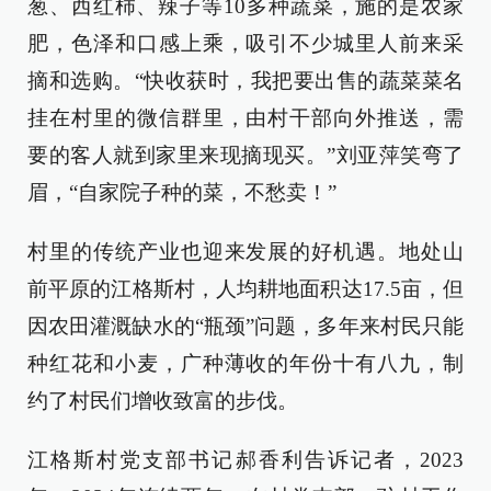
葱、西红柿、辣子等10多种蔬菜，施的是农家
肥，色泽和口感上乘，吸引不少城里人前来采
摘和选购。“快收获时，我把要出售的蔬菜菜名
挂在村里的微信群里，由村干部向外推送，需
要的客人就到家里来现摘现买。”刘亚萍笑弯了
眉，“自家院子种的菜，不愁卖！”
村里的传统产业也迎来发展的好机遇。地处山
前平原的江格斯村，人均耕地面积达17.5亩，但
因农田灌溉缺水的“瓶颈”问题，多年来村民只能
种红花和小麦，广种薄收的年份十有八九，制
约了村民们增收致富的步伐。
江格斯村党支部书记郝香利告诉记者，2023