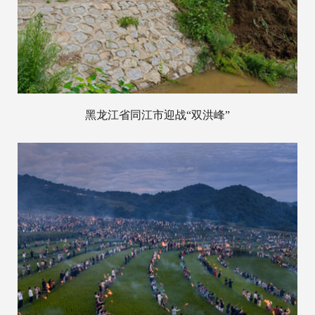
黑龙江省同江市迎战“双洪峰”