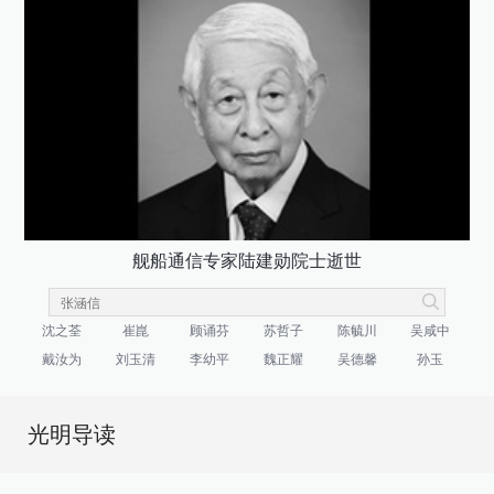
舰船通信专家陆建勋院士逝世
沈之荃
崔崑
顾诵芬
苏哲子
陈毓川
吴咸中
戴汝为
刘玉清
李幼平
魏正耀
吴德馨
孙玉
光明导读