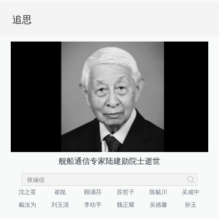
追思
舰船通信专家陆建勋院士逝世
沈之荃
崔崑
顾诵芬
苏哲子
陈毓川
吴咸中
戴汝为
刘玉清
李幼平
魏正耀
吴德馨
孙玉