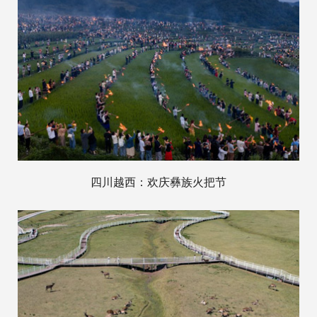
四川越西：欢庆彝族火把节