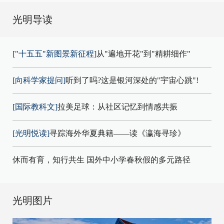
光明导读
["十五五"新图景新征程]
从"遍地开花"到"精耕细作"
[向科学家提问]
听到了吗?这是银河深处的"宇宙心跳"!
[国际教科文]
拉美足球：从社区记忆到情感共振
[光明悦读]
寻踪海外华夏典籍——读《瀛海寻珍》
休而有育，知行共生 国外中小学春秋假的多元路径
光明图片