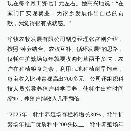
现在每个月工资七千元左右。她高兴地说：“在
家门口实现就业，为家乡发展作出自己的贡
献，我觉得很有成就感。”
净牧农牧发展有限公司副总经理张富刚介绍，
按照“种养结合、农牧互补、循环发展”的思路，
仅牦牛扩繁场每年就要收购饲草两千多吨，农
户在种植粮食之余，利用荒地种植耐旱饲草，
每亩收入比种青稞高出700多元。公司还组织科
技人员指导养殖户科学喂养，使牦牛出栏时间
缩短，养殖户纯收入几乎翻倍。
“2025年，牦牛养殖场存栏将增长30%，牦牛扩
繁场年推广优质种牛200头以上，牦牛养殖场年