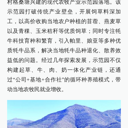
村格桑塘兴建的现代农牧产业示范园落地。该
示范园打破传统产业壁垒，开展饲草料深加
工，以高价收购当地农户种植的苜蓿、燕麦草
以及青稞、玉米秸秆等优质饲草；同时专注牦
牛科技育种和繁育，引入帕里、娘亚等多种优
质牦牛品系，解决当地牦牛品种退化、散养效
益低的问题。经过几年探索发展，示范园不仅
构建起草、牛、肉、奶一体化产业链，还通
过“公司+基地+合作社”的循环种养殖模式，带
动当地农牧民就业增收。