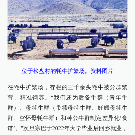
位于松盘村的牦牛扩繁场。资料图片
在牦牛扩繁场，存栏的三千余头牦牛被分群繁
育、精准饲养。“我们还为后备牛群（青年牛
群）、母牦牛群（带犊母牦牛群、妊娠母牦牛
群、空怀母牦牛群）和种公牛群制定差异化‘食
谱’。”次旦宗巴于2022年大学毕业后回乡就业，