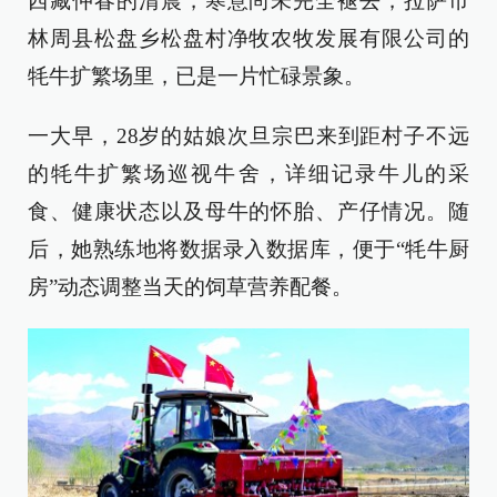
西藏仲春的清晨，寒意尚未完全褪去，拉萨市
林周县松盘乡松盘村净牧农牧发展有限公司的
牦牛扩繁场里，已是一片忙碌景象。
一大早，28岁的姑娘次旦宗巴来到距村子不远
的牦牛扩繁场巡视牛舍，详细记录牛儿的采
食、健康状态以及母牛的怀胎、产仔情况。随
后，她熟练地将数据录入数据库，便于“牦牛厨
房”动态调整当天的饲草营养配餐。