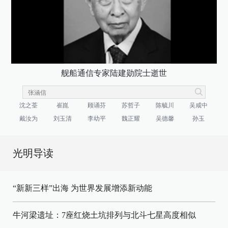
舰船通信专家陆建勋院士逝世
沈之荃
崔崑
顾诵芬
苏哲子
陈毓川
吴咸中
戴汝为
刘玉清
李幼平
魏正耀
吴德馨
孙玉
光明导读
“新新三样”出海 为世界发展增添新动能
牛河梁遗址：7座红烧土坑排列与北斗七星高度相似