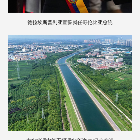
德拉埃斯普列亚宣誓就任哥伦比亚总统