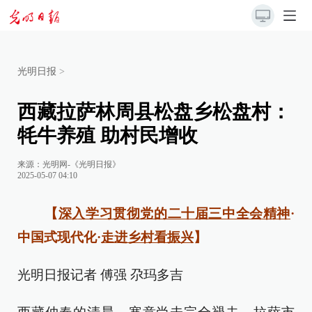
光明日报
>
西藏拉萨林周县松盘乡松盘村：
牦牛养殖 助村民增收
来源：
光明网-《光明日报》
2025-05-07 04:10
【
深入学习贯彻党的二十届三中全会精神
·
中国式现代化·
走进乡村看振兴
】
光明日报记者 傅强 尕玛多吉