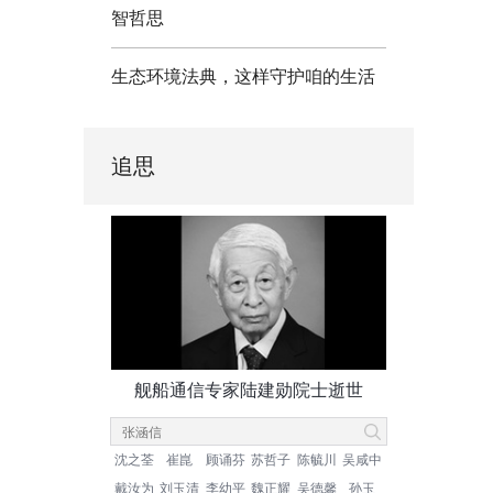
智哲思
生态环境法典，这样守护咱的生活
追思
舰船通信专家陆建勋院士逝世
沈之荃
崔崑
顾诵芬
苏哲子
陈毓川
吴咸中
戴汝为
刘玉清
李幼平
魏正耀
吴德馨
孙玉