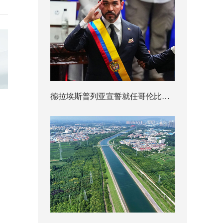
德拉埃斯普列亚宣誓就任哥伦比亚总统