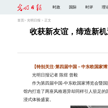
时政
国际
时评
理
首页
>
光明日报
>
正文
收获新友谊，缔造新机
【特别关注·第四届中国－中东欧国家博
光明日报记者 陈煜 曾毅
作为第四届中国-中东欧国家博览会暨国
馆内打造了两座风格迥异却同样引人驻足的
浸式体验盛宴。