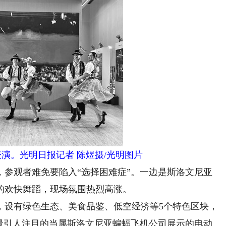
演。光明日报记者 陈煜摄/光明图片
观者难免要陷入“选择困难症”。一边是斯洛文尼亚
的欢快舞蹈，现场氛围热烈高涨。
设有绿色生态、美食品鉴、低空经济等5个特色区块，
中最引人注目的当属斯洛文尼亚蝙蝠飞机公司展示的电动