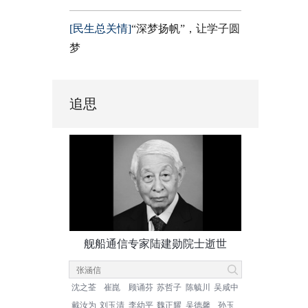
[民生总关情]
“深梦扬帆”，让学子圆
梦
追思
舰船通信专家陆建勋院士逝世
沈之荃
崔崑
顾诵芬
苏哲子
陈毓川
吴咸中
戴汝为
刘玉清
李幼平
魏正耀
吴德馨
孙玉