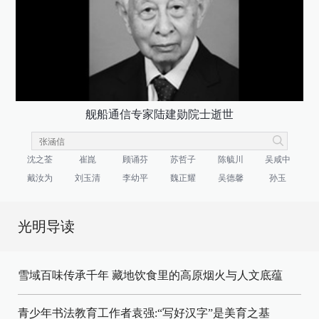
舰船通信专家陆建勋院士逝世
沈之荃
崔崑
顾诵芬
苏哲子
陈毓川
吴咸中
戴汝为
刘玉清
李幼平
魏正耀
吴德馨
孙玉
光明导读
雪域百味传承千年 藏地饮食里的高原烟火与人文底蕴
青少年书法教育工作者袁强:“写好汉字”是美育之基