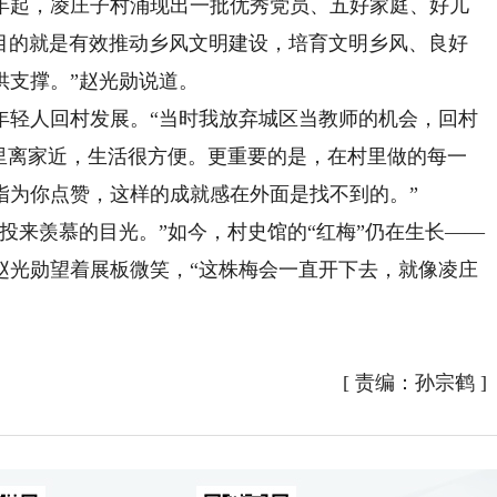
年起，凌庄子村涌现出一批优秀党员、五好家庭、好儿
的目的就是有效推动乡风文明建设，培育文明乡风、良好
供支撑。”赵光勋说道。
轻人回村发展。“当时我放弃城区当教师的机会，回村
这里离家近，生活很方便。更重要的是，在村里做的每一
指为你点赞，这样的成就感在外面是找不到的。”
来羡慕的目光。”如今，村史馆的“红梅”仍在生长——
赵光勋望着展板微笑，“这株梅会一直开下去，就像凌庄
[
责编：孙宗鹤
]