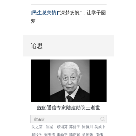
[民生总关情]
“深梦扬帆”，让学子圆
梦
追思
舰船通信专家陆建勋院士逝世
沈之荃
崔崑
顾诵芬
苏哲子
陈毓川
吴咸中
戴汝为
刘玉清
李幼平
魏正耀
吴德馨
孙玉