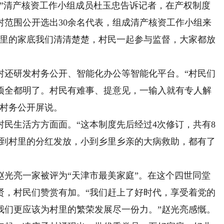
”清产核资工作小组成员杜玉忠告诉记者，在产权制度
村范围公开选出30余名代表，组成清产核资工作小组来
村里的家底我们清清楚楚，村民一起参与监督，大家都放
还研发村务公开、智能化办公等智能化平台。“村民们
项全都明了。村民有难事、提意见，一输入就有专人解
着村务公开屏说。
生活方方面面。“这本制度先后经过4次修订，共有8
，大到村里的分红发放，小到乡里乡亲的大病救助，都有了
赵光亮一家被评为“天津市最美家庭”。在这个四世同堂
贤，村民们赞赏有加。“我们赶上了好时代，享受着党的
我们更应该为村里的繁荣发展尽一份力。”赵光亮感慨。