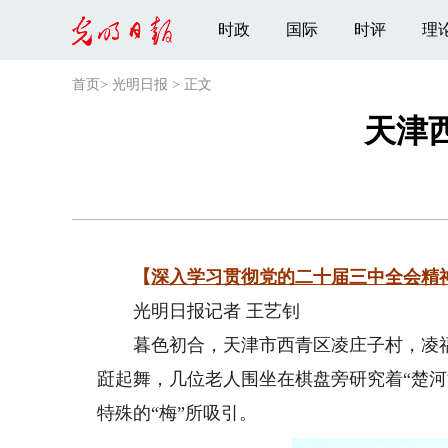
时政
国际
时评
理
首页
>
光明日报
>
正文
天津
【
深入学习贯彻党的二十届三中全会精
光明日报记者 王艺钊
暮色初合，天津市西青区凌庄子村，凌福
跹起舞，几位老人围坐在棋盘旁研究着“楚
特殊的“梅”所吸引。