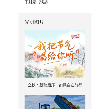
千封家书谈起
光明图片
立秋：新秋启序，如风自在前行