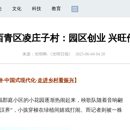
论
文化
科技
教育
西青区凌庄子村：园区创业 兴旺
来源：
光明网-《光明日报》
2025-06-04 04:20
神
·中国式现代化·
走进乡村看振兴
】
郡庭小区的小花园逐渐热闹起来，秧歌队随着音响翩
河汉界”，小孩穿梭在绿植间嬉戏打闹。而记者则被一株