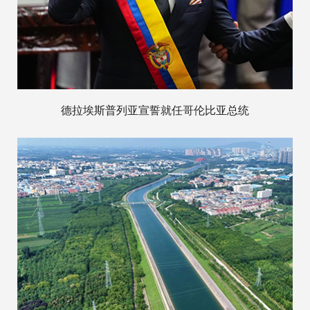
德拉埃斯普列亚宣誓就任哥伦比亚总统