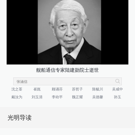
舰船通信专家陆建勋院士逝世
沈之荃
崔崑
顾诵芬
苏哲子
陈毓川
吴咸中
戴汝为
刘玉清
李幼平
魏正耀
吴德馨
孙玉
光明导读