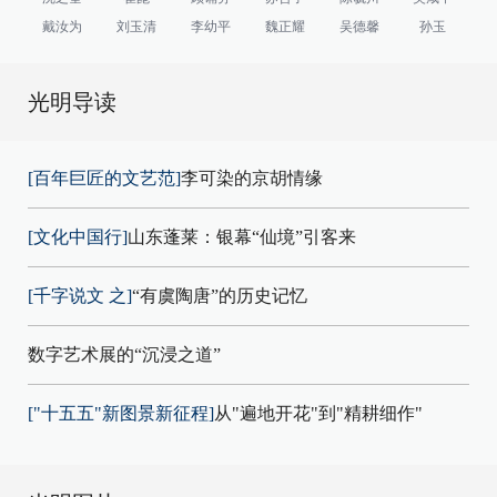
戴汝为
刘玉清
李幼平
魏正耀
吴德馨
孙玉
光明导读
[百年巨匠的文艺范]
李可染的京胡情缘
[文化中国行]
山东蓬莱：银幕“仙境”引客来
[千字说文 之]
“有虞陶唐”的历史记忆
数字艺术展的“沉浸之道”
["十五五"新图景新征程]
从"遍地开花"到"精耕细作"