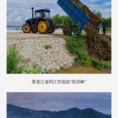
黑龙江省同江市迎战“双洪峰”