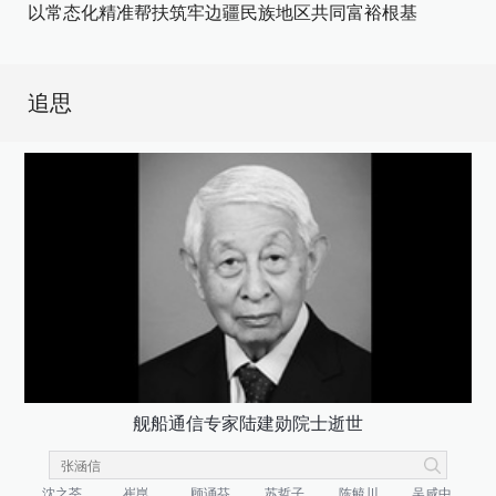
以常态化精准帮扶筑牢边疆民族地区共同富裕根基
追思
舰船通信专家陆建勋院士逝世
沈之荃
崔崑
顾诵芬
苏哲子
陈毓川
吴咸中