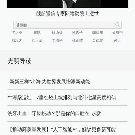
舰船通信专家陆建勋院士逝世
沈之荃
崔崑
顾诵芬
苏哲子
陈毓川
吴咸中
戴汝为
刘玉清
李幼平
魏正耀
吴德馨
孙玉
光明导读
“新新三样”出海 为世界发展增添新动能
牛河梁遗址：7座红烧土坑排列与北斗七星高度相似
洗牙出血、牙齿松动？那是你的口腔在“求救”
【推动高质量发展】“人工智能+”，解锁更多新可能