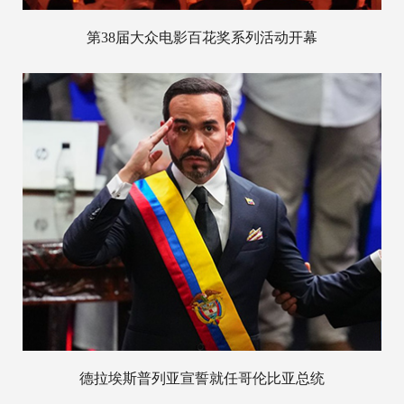
第38届大众电影百花奖系列活动开幕
德拉埃斯普列亚宣誓就任哥伦比亚总统