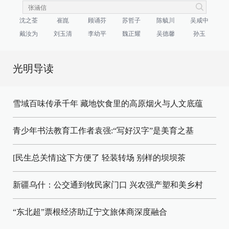
沈之荃
崔崑
顾诵芬
苏哲子
陈毓川
吴咸中
戴汝为
刘玉清
李幼平
魏正耀
吴德馨
孙玉
光明导读
雪域百味传承千年 藏地饮食里的高原烟火与人文底蕴
青少年书法教育工作者袁强:“写好汉字”是美育之基
[民生总关情]这下方便了
轻装转场
别样的坝坝茶
新疆乌什：公交通到牧民家门口
兴农强产塑和美乡村
“东北超”票根经济助辽宁文旅体商深度融合