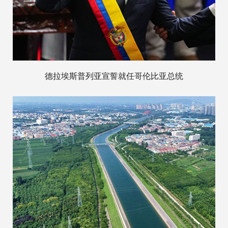
德拉埃斯普列亚宣誓就任哥伦比亚总统