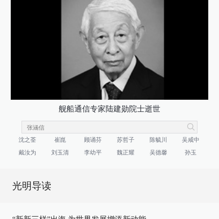
舰船通信专家陆建勋院士逝世
沈之荃
崔崑
顾诵芬
苏哲子
陈毓川
吴咸中
戴汝为
刘玉清
李幼平
魏正耀
吴德馨
孙玉
光明导读