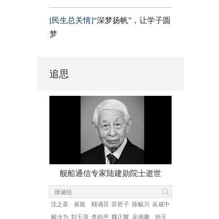
[民生总关情]
“深梦扬帆”，让学子圆
梦
追思
舰船通信专家陆建勋院士逝世
沈之荃
崔崑
顾诵芬
苏哲子
陈毓川
吴咸中
戴汝为
刘玉清
李幼平
魏正耀
吴德馨
孙玉