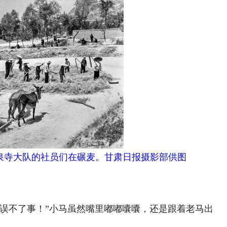
水泉寺大队的社员们在碾麦。甘肃日报摄影部供图
不了事！”小马虽然嘴里嘟嘟囔囔，还是跟着老马出