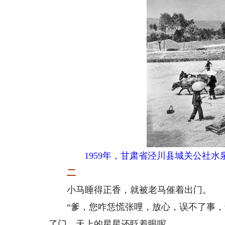
1959年，甘肃省泾川县城关公社
二
小马睡得正香，就被老马催着出门。
“爹，您咋恁慌张哩，放心，误不了事，误
了门。天上的星星还眨着眼呢。