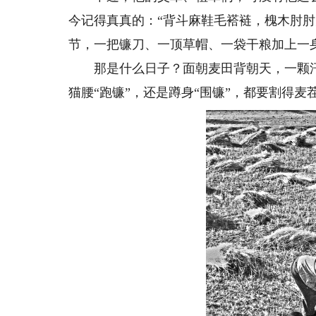
今记得真真的：“背斗麻鞋毛褡裢，槐木肘
节，一把镰刀、一顶草帽、一袋干粮加上一身
那是什么日子？面朝麦田背朝天，一颗汗
猫腰“跑镰”，还是蹲身“围镰”，都要割得