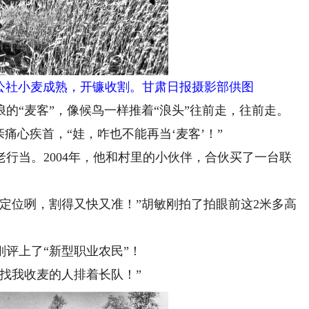
民公社小麦成熟，开镰收割。甘肃日报摄影部供图
“麦客”，像候鸟一样推着“浪头”往前走，往前走。
心疾首，“娃，咋也不能再当‘麦客’！”
当。2004年，他和村里的小伙伴，合伙买了一台联
位咧，割得又快又准！”胡敏刚拍了拍眼前这2米多高
评上了“新型职业农民”！
找我收麦的人排着长队！”