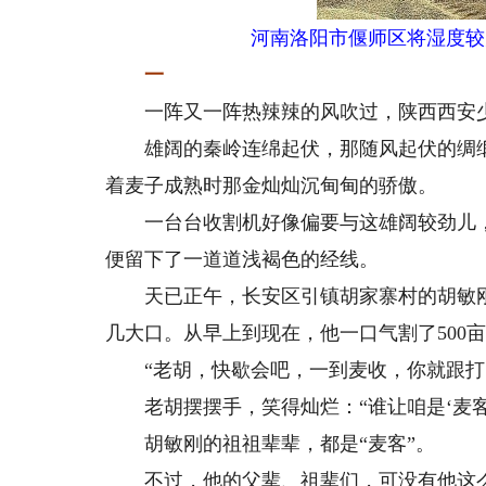
河南洛阳市偃师区将湿度较
一
一阵又一阵热辣辣的风吹过，陕西西安少
雄阔的秦岭连绵起伏，那随风起伏的绸缎
着麦子成熟时那金灿灿沉甸甸的骄傲。
一台台收割机好像偏要与这雄阔较劲儿，一
便留下了一道道浅褐色的经线。
天已正午，长安区引镇胡家寨村的胡敏刚将
几大口。从早上到现在，他一口气割了500
“老胡，快歇会吧，一到麦收，你就跟打
老胡摆摆手，笑得灿烂：“谁让咱是‘麦客
胡敏刚的祖祖辈辈，都是“麦客”。
不过，他的父辈、祖辈们，可没有他这么潇