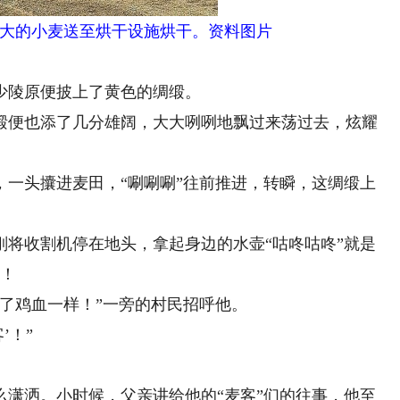
大的小麦送至烘干设施烘干。资料图片
陵原便披上了黄色的绸缎。
便也添了几分雄阔，大大咧咧地飘过来荡过去，炫耀
头攮进麦田，“唰唰唰”往前推进，转瞬，这绸缎上
收割机停在地头，拿起身边的水壶“咕咚咕咚”就是
亩！
了鸡血一样！”一旁的村民招呼他。
’！”
洒。小时候，父亲讲给他的“麦客”们的往事，他至