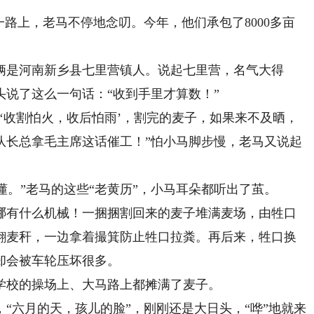
路上，老马不停地念叨。今年，他们承包了8000多亩
是河南新乡县七里营镇人。说起七里营，名气大得
头说了这么一句话：“收到手里才算数！”
收割怕火，收后怕雨’，割完的麦子，如果来不及晒，
队长总拿毛主席这话催工！”怕小马脚步慢，老马又说起
。”老马的这些“老黄历”，小马耳朵都听出了茧。
有什么机械！一捆捆割回来的麦子堆满麦场，由牲口
翻麦秆，一边拿着撮箕防止牲口拉粪。再后来，牲口换
却会被车轮压坏很多。
校的操场上、大马路上都摊满了麦子。
六月的天，孩儿的脸”，刚刚还是大日头，“哗”地就来