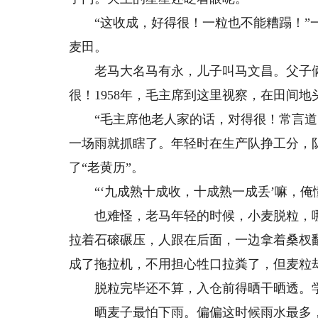
“这收成，好得很！一粒也不能糟蹋！”一
麦田。
老马大名马有永，儿子叫马文昌。父子俩
很！1958年，毛主席到这里视察，在田间地
“毛主席他老人家的话，对得很！常言道‘
一场雨就抓瞎了。年轻时在生产队挣工分，
了“老黄历”。
“‘九成熟十成收，十成熟一成丢’嘛，俺懂
也难怪，老马年轻的时候，小麦脱粒，哪
拉着石磙碾压，人跟在后面，一边拿着桑杈
成了拖拉机，不用担心牲口拉粪了，但麦粒
脱粒完毕还不算，入仓前得晒干晒透。学
晒麦子最怕下雨。偏偏这时候雨水最多，“