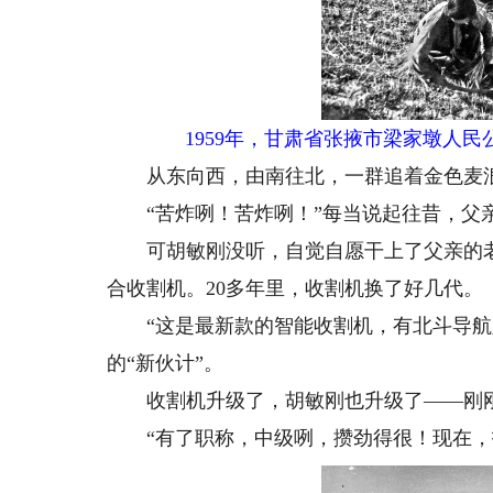
1959年，甘肃省张掖市梁家墩人
从东向西，由南往北，一群追着金色麦浪的
“苦炸咧！苦炸咧！”每当说起往昔，父亲痛
可胡敏刚没听，自觉自愿干上了父亲的老行
合收割机。20多年里，收割机换了好几代。
“这是最新款的智能收割机，有北斗导航定
的“新伙计”。
收割机升级了，胡敏刚也升级了——刚刚
“有了职称，中级咧，攒劲得很！现在，