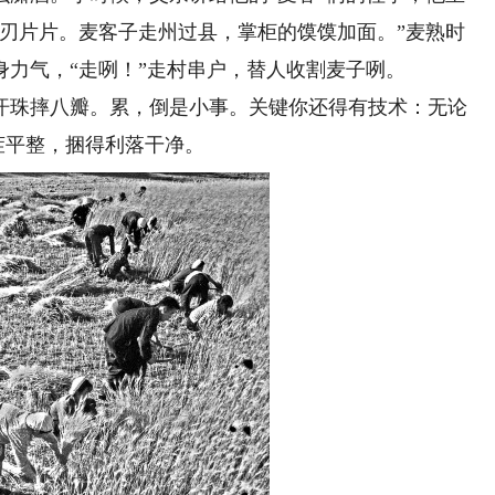
肘刃片片。麦客子走州过县，掌柜的馍馍加面。”麦熟时
力气，“走咧！”走村串户，替人收割麦子咧。
珠摔八瓣。累，倒是小事。关键你还得有技术：无论
麦茬平整，捆得利落干净。