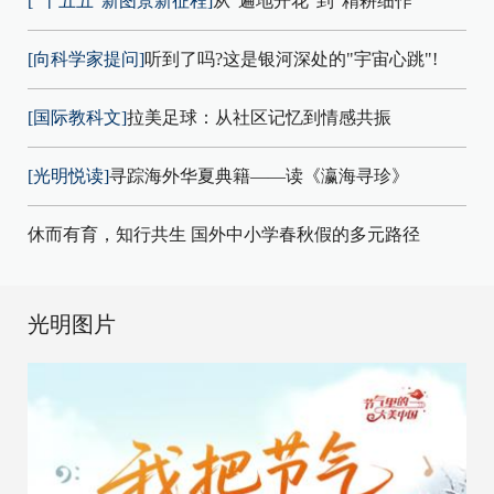
["十五五"新图景新征程]
从"遍地开花"到"精耕细作"
[向科学家提问]
听到了吗?这是银河深处的"宇宙心跳"!
[国际教科文]
拉美足球：从社区记忆到情感共振
[光明悦读]
寻踪海外华夏典籍——读《瀛海寻珍》
休而有育，知行共生 国外中小学春秋假的多元路径
光明图片