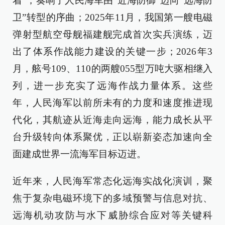
着”，奏响了人民海军由“近海防御”迈向“远海防
卫”转型的序曲；2025年11月，我国第一艘电磁
弹射型航空母舰福建舰完成首次实兵演练，迈
出了体系作战能力建设的关键一步；2026年3
月，舷号109、110的两艘055型万吨大驱相继入
列，进一步充实了远海作战力量体系。这些
年，人民海军以前所未有的力度和速度推进现
代化，其航迹从近海走向远海，能力成长从平
台升级转向体系聚优，正以崭新姿态加速向全
面建成世界一流海军目标迈进。
近年来，人民海军常态化远海实战化演训，聚
焦于复杂电磁环境下的多域预警与信息对抗、
远海机动攻防与水下威胁综合应对等关键科