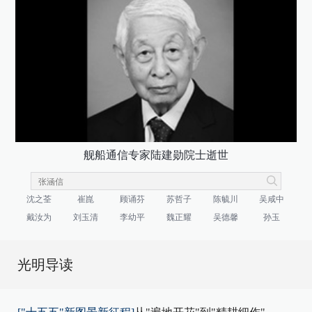
舰船通信专家陆建勋院士逝世
沈之荃
崔崑
顾诵芬
苏哲子
陈毓川
吴咸中
戴汝为
刘玉清
李幼平
魏正耀
吴德馨
孙玉
光明导读