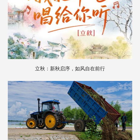
立秋：新秋启序，如风自在前行