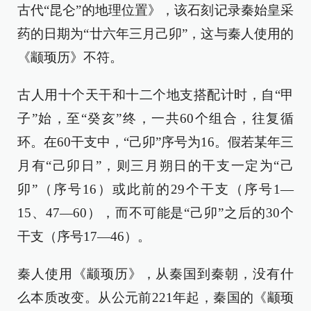
古代“昆仑”的地理位置》，该石刻记录秦始皇采
药的日期为“廿六年三月己卯”，这与秦人使用的
《颛顼历》不符。
古人用十个天干和十二个地支搭配计时，自“甲
子”始，至“癸亥”终，一共60个组合，往复循
环。在60干支中，“己卯”序号为16。假若某年三
月有“己卯日”，则三月朔日的干支一定为“己
卯”（序号16）或此前的29个干支（序号1—
15、47—60），而不可能是“己卯”之后的30个
干支（序号17—46）。
秦人使用《颛顼历》，从秦国到秦朝，没有什
么本质改变。从公元前221年起，秦国的《颛顼