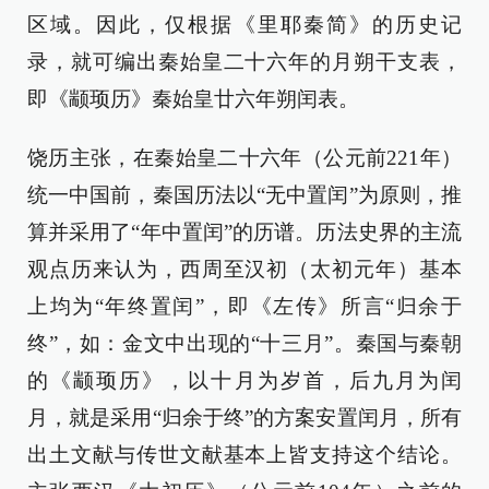
区域。因此，仅根据《里耶秦简》的历史记
录，就可编出秦始皇二十六年的月朔干支表，
即《颛顼历》秦始皇廿六年朔闰表。
饶历主张，在秦始皇二十六年（公元前221年）
统一中国前，秦国历法以“无中置闰”为原则，推
算并采用了“年中置闰”的历谱。历法史界的主流
观点历来认为，西周至汉初（太初元年）基本
上均为“年终置闰”，即《左传》所言“归余于
终”，如：金文中出现的“十三月”。秦国与秦朝
的《颛顼历》，以十月为岁首，后九月为闰
月，就是采用“归余于终”的方案安置闰月，所有
出土文献与传世文献基本上皆支持这个结论。