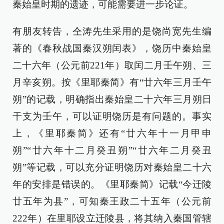
秦始皇时期的遗迹，可能需要进一步论证。
有朋友转告，仝涛先生采用的是饶尚宽先生编
著的《春秋战国秦汉朔闰表》，饶历中秦始皇
二十六年（公元前221年）取闰二月壬午朔、三
月辛亥朔。按《里耶秦简》有“廿六年三月壬午
朔”的记载，明确指出秦始皇二十六年三月朔日
干支为壬午，可以证明饶历是有问题的。事实
上，《里耶秦简》还有“廿六年十一月甲申
朔”“廿六年十二月癸丑朔”“廿六年二月癸丑
朔”等记载，可以充分证明饶历对秦始皇二十六
年的安排是错误的。《里耶秦简》记载“今迁陵
廿五年为县”，可知秦王政二十五年（公元前
222年）在里耶设立迁陵县，将其纳入秦国管辖