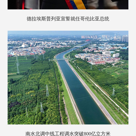
德拉埃斯普列亚宣誓就任哥伦比亚总统
南水北调中线工程调水突破800亿立方米