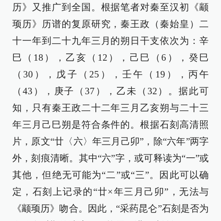
历》又推广到全国。根据笔者对秦至汉初《颛
顼历》历谱的复原研究，秦王政（秦始皇）二
十一年到二十九年三月的朔日干支依次为：辛
巳（18），乙亥（12），己巳（6），癸巳
（30），戊子（25），壬午（19），丙午
（43），庚子（37），乙未（32）。据此可
知，只有秦王政二十二年三月乙亥朔与二十三
年三月己巳朔是符合条件的。根据石刻高清照
片，原文“廿〈六〉年三月己卯”，除“六年”两字
外，刻痕清晰。其中“六”字，或可释读为“一”或
其他，但绝无可能为“二”或“三”。因此可以确
定，石刻上记录的“廿×年三月己卯”，无法与
《颛顼历》吻合。因此，“采药昆仑”石刻是否为