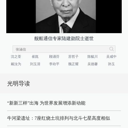
舰船通信专家陆建勋院士逝世
沈之荃
崔崑
顾诵芬
苏哲子
陈毓川
吴咸中
戴汝为
刘玉清
李幼平
魏正耀
吴德馨
孙玉
光明导读
“新新三样”出海 为世界发展增添新动能
牛河梁遗址：7座红烧土坑排列与北斗七星高度相似