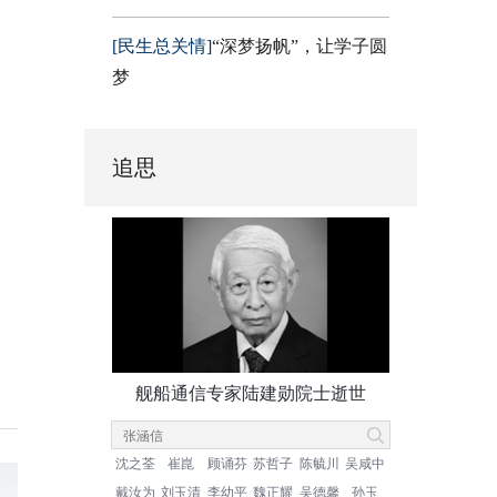
[民生总关情]
“深梦扬帆”，让学子圆
梦
追思
舰船通信专家陆建勋院士逝世
沈之荃
崔崑
顾诵芬
苏哲子
陈毓川
吴咸中
戴汝为
刘玉清
李幼平
魏正耀
吴德馨
孙玉