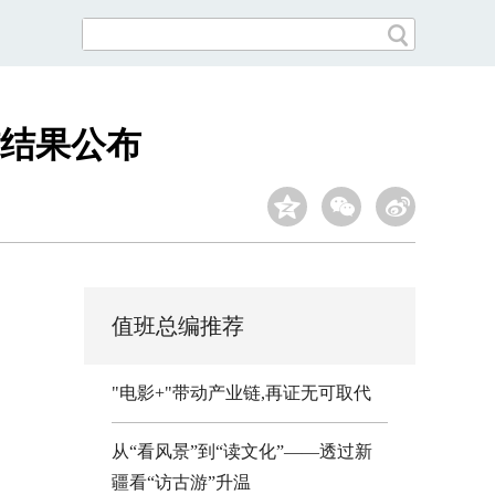
核结果公布
值班总编推荐
"电影+"带动产业链,再证无可取代
从“看风景”到“读文化”——透过新
疆看“访古游”升温