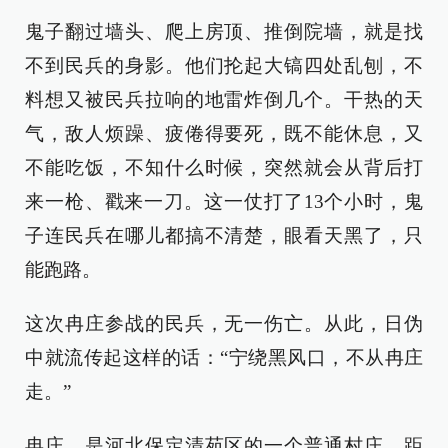
鬼子翻过墙头、爬上房顶、推倒院墙，就是找
不到民兵的身影。他们抡起大镐四处乱刨，不
料想又被民兵拉响的地雷炸倒几个。干热的天
气，敌人烦躁、疲倦得要死，既不能休息，又
不能吃饭，不知什么时候，突然就会从背后打
来一枪、戳来一刀。这一仗打了13个小时，鬼
子连民兵在哪儿都搞不清楚，眼看天黑了，只
能跑路。
这次冉庄参战的民兵，无一伤亡。从此，日伪
中就流传起这样的话：“宁绕黑风口，不从冉庄
走。”
冉庄，是河北保定清苑区的一个普通村庄，距