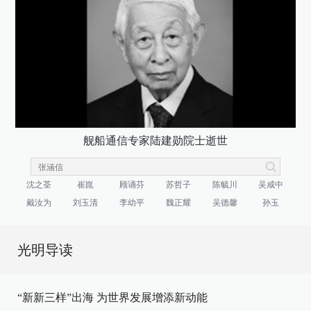
舰船通信专家陆建勋院士逝世
沈之荃
崔崑
顾诵芬
苏哲子
陈毓川
吴咸中
戴汝为
刘玉清
李幼平
魏正耀
吴德馨
孙玉
光明导读
“新新三样”出海 为世界发展增添新动能