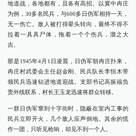
地道战，各地都有，且各有高招。以冀中冉庄
为例，30多名民兵，与600多日伪军相持一天，
无一伤亡。敌人被打得晕头转向，最终不得不
拉着一具具尸体，拖着一个个伤兵，溜之大
吉。
那是1945年4月1日凌晨，日伪军朝冉庄扑来，
冉庄村武委会主任赵金刚、民兵队长李恒木带
领民兵迅速钻进地道迎战。支部书记高振福负
责外线联系，村长王玉龙迅速将群众转移。
一群日伪军窜到十字街时，隐蔽在室内工事的
民兵立即开火，几个敌人应声倒地。其余的慌
作一团，只听见枪响，却见不到一个人。