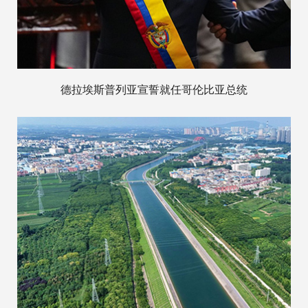
德拉埃斯普列亚宣誓就任哥伦比亚总统