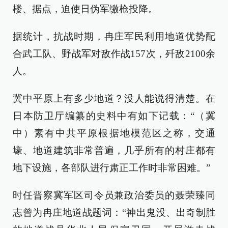
楼、据点，迫使日伪军缴枪投降。
据统计，抗战时期，冉庄军民利用地道优势配
合武工队、野战军对敌作战157次，歼敌2100余
人。
冀中平原上有多少地道？没人能说得清楚。在
日本防卫厅编纂的史料中有如下记载：“（冀
中）素有中共平原根据地模范区之称，交通
壕、地道建筑非常普遍，几乎所有的村庄都有
地下设施，各部队进行肃正工作时非常困难。”
时任晋察冀军区司令员兼政治委员的聂荣臻同
志曾为冉庄地道战题词：“神出鬼没、出奇制胜