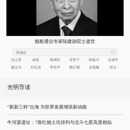
舰船通信专家陆建勋院士逝世
沈之荃
崔崑
顾诵芬
苏哲子
陈毓川
吴咸中
戴汝为
刘玉清
李幼平
魏正耀
吴德馨
孙玉
光明导读
“新新三样”出海 为世界发展增添新动能
牛河梁遗址：7座红烧土坑排列与北斗七星高度相似