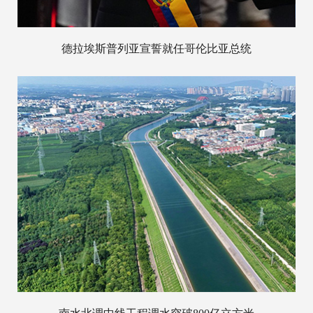
德拉埃斯普列亚宣誓就任哥伦比亚总统