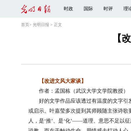
时政
国际
时评
理
首页
>
光明日报
>
正文
【改
【改进文风大家谈】
作者：孟国栋（武汉大学文学院教授）
好的文学作品应该透过有温度的文字引发
或启示。叶嘉莹多次提到其师顾随主张诗歌
人，是‘推’、是‘化’——道理、意思不足
说教，而在于触动生命、用情感去打动人心