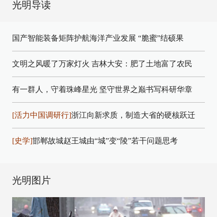
光明导读
国产智能装备矩阵护航海洋产业发展
“脆蜜”结硕果
文明之风暖了万家灯火
吉林大安：肥了土地富了农民
有一群人，守着珠峰星光
坚守世界之巅书写科研华章
[活力中国调研行]
浙江向新求质，制造大省的硬核跃迁
[史学]
邯郸故城赵王城由“城”变“陵”若干问题思考
光明图片