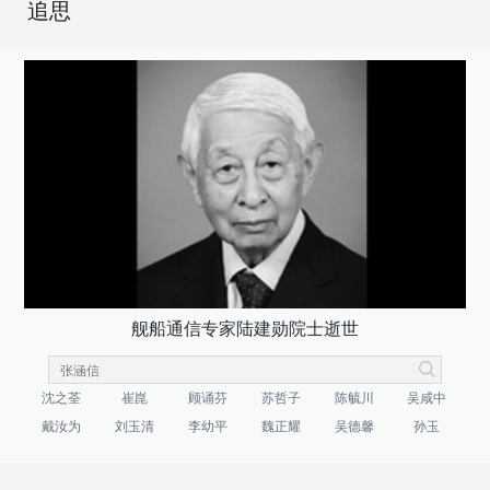
追思
舰船通信专家陆建勋院士逝世
沈之荃
崔崑
顾诵芬
苏哲子
陈毓川
吴咸中
戴汝为
刘玉清
李幼平
魏正耀
吴德馨
孙玉