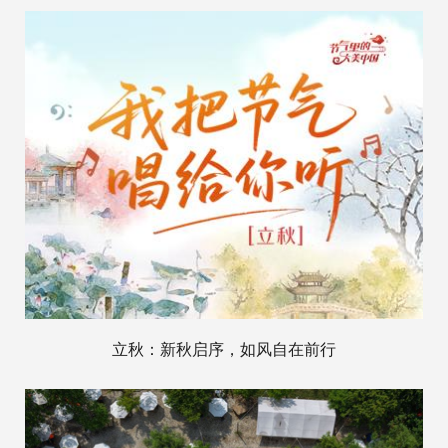
立秋：新秋启序，如风自在前行