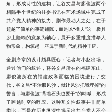
角，形成诗性的建构，让谷文昌与廖俊波两个
相隔半个世纪的县委书记在艺术场域中完成了
共产党人精神的接力。剧作最动人之处，在于
超越了简单的事迹铺陈，而是以“樵夫”这一极具
乡土隐喻的意象为轴心，展开多重维度描摹人
物形象，构筑起一座属于新时代的精神丰碑。
全剧序章的设计颇具匠心：记者与小赵出场，
通过他们的叙述，将谷文昌所在的福建东山、
廖俊波所在的福建政和面临的困境进行了交
代，谷文昌“不治服风沙，就让风沙把我埋掉”的
誓言，与廖俊波“背着石头也要干”的呐喊，形成
了跨越时空的呼应。这种互文性叙事并非简单
类比，而是在历史纵深中揭示出共产党人不变