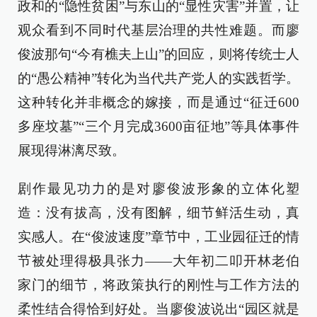
政和的“隐性贫困”与东山的“显性灾害”并置，让
观众看到不同时代基层治理的共性难题。而廖
俊波那句“今有樵夫上山”的回应，则将传统士人
的“愚公精神”转化为当代共产党人的实践哲学。
这种转化并非概念的嫁接，而是通过“征迁600
多座坟墓”“三个月完成3600亩征地”等具体事件
展现得淋漓尽致。
剧作最见功力的是对廖俊波形象的立体化塑
造：没有拔高，没有图解，细节鲜活生动，真
实感人。在“俊波速度”章节中，工业园征迁的情
节被处理得极具张力——大年初二叩开林老伯
家门的细节，将政策执行的刚性与工作方法的
柔性结合得恰到好处。当廖俊波说出“园区就是