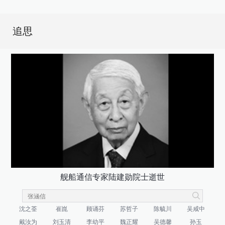
追思
舰船通信专家陆建勋院士逝世
沈之荃
崔崑
顾诵芬
苏哲子
陈毓川
吴咸中
戴汝为
刘玉清
李幼平
魏正耀
吴德馨
孙玉