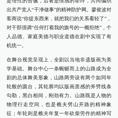
是理性的告诫，后者是情感的牵绊，共同编织
出共产党人“干净做事”的精神防护网。廖俊波对
客商说“你提东西来，就把我们的关系看轻了”，
对干部强调“任何打着我的旗号的一概拒绝”，个
人品德、家庭美德与职业道德在剧中实现了有
机统一。
在舞台视觉呈现上，全剧以当地非遗版画为美
学基础。舞台中心一条蜿蜒而上的山路成为全
剧的总体舞美形象，山路两旁设有两个如同年
轮般的圆台，其轮廓均以版画质感的斧劈线条
勾勒，黑白相间，刚劲有力。山路既是人物的
物理行走空间，也是樵夫劈山开路的精神象
征；年轮则是樵夫年复一年砍柴劳作的精神写