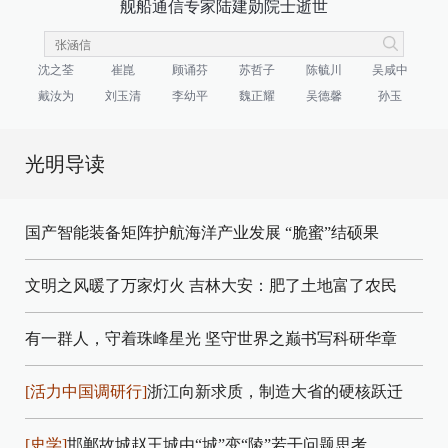
舰船通信专家陆建勋院士逝世
沈之荃
崔崑
顾诵芬
苏哲子
陈毓川
吴咸中
戴汝为
刘玉清
李幼平
魏正耀
吴德馨
孙玉
光明导读
国产智能装备矩阵护航海洋产业发展
“脆蜜”结硕果
文明之风暖了万家灯火
吉林大安：肥了土地富了农民
有一群人，守着珠峰星光
坚守世界之巅书写科研华章
[活力中国调研行]
浙江向新求质，制造大省的硬核跃迁
[史学]
邯郸故城赵王城由“城”变“陵”若干问题思考