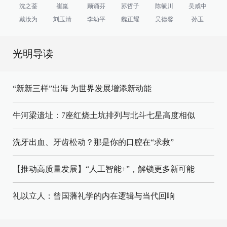
沈之荃
崔崑
顾诵芬
苏哲子
陈毓川
吴咸中
戴汝为
刘玉清
李幼平
魏正耀
吴德馨
孙玉
光明导读
“新新三样”出海 为世界发展增添新动能
牛河梁遗址：7座红烧土坑排列与北斗七星高度相似
洗牙出血、牙齿松动？那是你的口腔在“求救”
【推动高质量发展】“人工智能+”，解锁更多新可能
礼以立人：曾国藩礼学的内在逻辑与当代回响