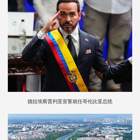
德拉埃斯普列亚宣誓就任哥伦比亚总统