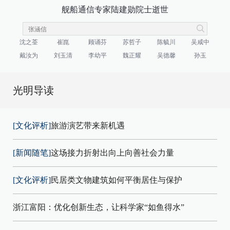
舰船通信专家陆建勋院士逝世
沈之荃
崔崑
顾诵芬
苏哲子
陈毓川
吴咸中
戴汝为
刘玉清
李幼平
魏正耀
吴德馨
孙玉
光明导读
[文化评析]
旅游演艺带来新机遇
[新闻随笔]
这场接力折射出向上向善社会力量
[文化评析]
民居类文物建筑如何平衡居住与保护
浙江富阳：优化创新生态，让科学家“如鱼得水”