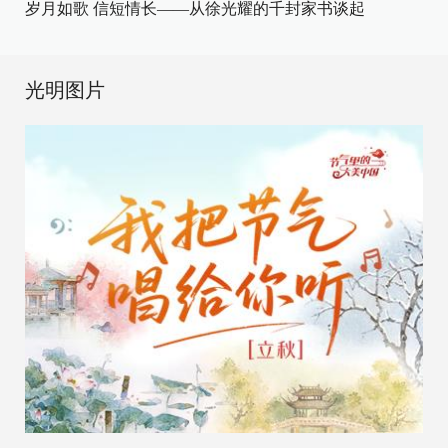
岁月如歌 信短情长——从徐光耀的千封家书谈起
光明图片