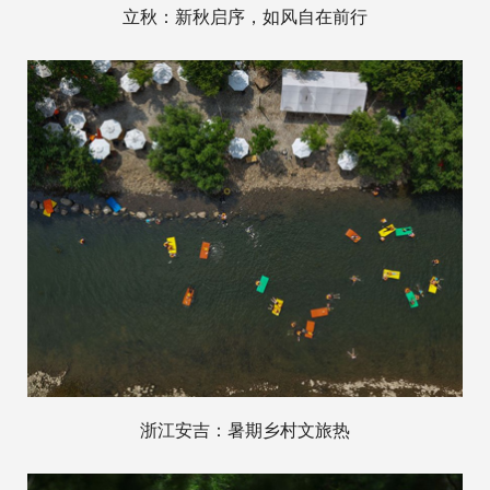
立秋：新秋启序，如风自在前行
浙江安吉：暑期乡村文旅热