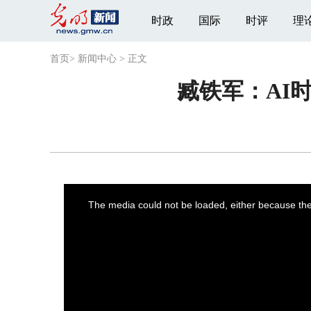
时政
国际
时评
理
首页
>
新闻中心
>
正文
臧铁军：AI
This
is
a
The media could not be loaded, either because the 
modal
window.