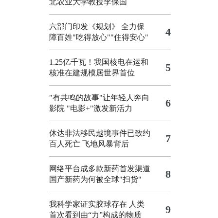
北农业大学教授李保国
六部门印发《规划》 全力保
4
障百姓"吃得放心""住得安心"
1.25亿千瓦！我国核电在运和
5
核准在建规模居世界首位
"有共鸣的故事"让年轻人奔向
6
影院
"电影+"激发新活力
休达非法移民越境事件已致约
7
百人死亡
飞地风暴背后
网络平台成多款新药首发渠道
8
国产新药为何被全球"扫货"
我科学家证实胶球存在 人类
9
首次看到由“力”构成的物质