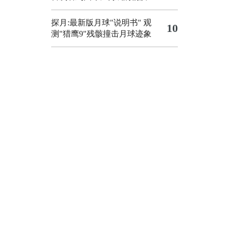
探月:最新版月球"说明书"
观
10
测"猎鹰9"残骸撞击月球迹象