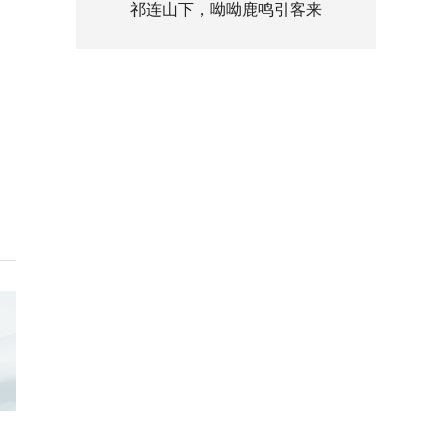
祁连山下，呦呦鹿鸣引客来