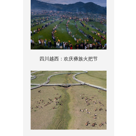
四川越西：欢庆彝族火把节