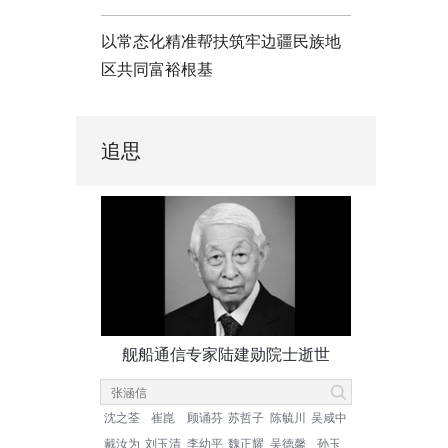
以常态化精准帮扶筑牢边疆民族地
区共同富裕根基
追思
舰船通信专家陆建勋院士逝世
沈之荃
崔崑
顾诵芬
苏哲子
陈毓川
吴咸中
戴汝为
刘玉清
李幼平
魏正耀
吴德馨
孙玉