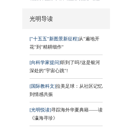
光明导读
["十五五"新图景新征程]
从"遍地开
花"到"精耕细作"
[向科学家提问]
听到了吗?这是银河
深处的"宇宙心跳"!
[国际教科文]
拉美足球：从社区记忆
到情感共振
[光明悦读]
寻踪海外华夏典籍——读
《瀛海寻珍》