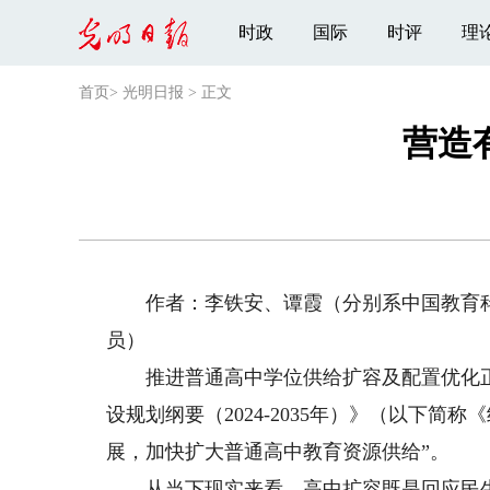
时政
国际
时评
理
首页
>
光明日报
>
正文
营造
作者：李铁安、谭霞（分别系中国教育科
员）
推进普通高中学位供给扩容及配置优化正
设规划纲要（2024-2035年）》（以下
展，加快扩大普通高中教育资源供给”。
从当下现实来看，高中扩容既是回应民生