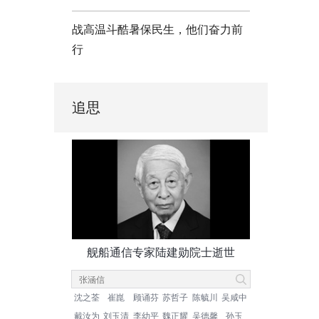
战高温斗酷暑保民生，他们奋力前
行
追思
舰船通信专家陆建勋院士逝世
沈之荃
崔崑
顾诵芬
苏哲子
陈毓川
吴咸中
戴汝为
刘玉清
李幼平
魏正耀
吴德馨
孙玉