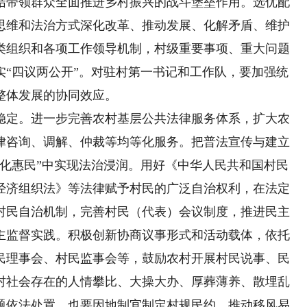
带领群众全面推进乡村振兴的战斗堡垒作用。选优配
思维和法治方式深化改革、推动发展、化解矛盾、维护
类组织和各项工作领导机制，村级重要事项、重大问题
实“四议两公开”。对驻村第一书记和工作队，要加强统
整体发展的协同效应。
定。进一步完善农村基层公共法律服务体系，扩大农
律咨询、调解、仲裁等均等化服务。把普法宣传与建立
文化惠民”中实现法治浸润。用好《中华人民共和国村民
经济组织法》等法律赋予村民的广泛自治权利，在法定
村民自治机制，完善村民（代表）会议制度，推进民主
主监督实践。积极创新协商议事形式和活动载体，依托
民理事会、村民监事会等，鼓励农村开展村民说事、民
村社会存在的人情攀比、大操大办、厚葬薄养、散埋乱
题依法处置，也要因地制宜制定村规民约，推动移风易