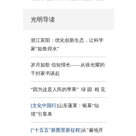
光明导读
浙江富阳：优化创新生态，让科学
家“如鱼得水”
岁月如歌 信短情长——从徐光耀的
千封家书谈起
“因为这是人民的苹果”
绿 园
相 见
[文化中国行]
山东蓬莱：银幕“仙
境”引客来
["十五五"新图景新征程]
从"遍地开