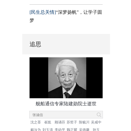
[民生总关情]
“深梦扬帆”，让学子圆
梦
追思
舰船通信专家陆建勋院士逝世
沈之荃
崔崑
顾诵芬
苏哲子
陈毓川
吴咸中
戴汝为
刘玉清
李幼平
魏正耀
吴德馨
孙玉