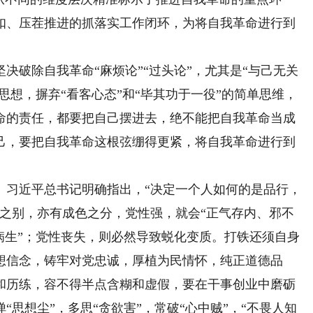
扣、压茬推进的抓落实工作闭环，为将自我革命进行到
破除自我革命“麻烦论”“过头论”，尤其是“与己无关
思想，摒弃“看客心态”和“毕其功于一役”的简单思维，
命的责任，都要把自己摆进去，绝不能把自我革命当成
己，要把自我革命这根弦绷得更紧，将自我革命进行到
习近平总书记明确指出，“决定一个人如何的是品行，
伪之别，亦有成色之分，党性强，就会“正气存内、邪不
病生”；党性丧失，则必然导致蜕化变质。打铁还须自身
想信念，铸牢对党忠诚，厚植为民情怀，纯正道德品
和历练，容不得半点含糊和虚假，要在干事创业中磨砺
思想尘”，多思“贪欲害”，常破“心中贼”，“不畏人知