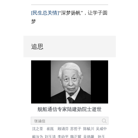
[民生总关情]
“深梦扬帆”，让学子圆
梦
追思
舰船通信专家陆建勋院士逝世
沈之荃
崔崑
顾诵芬
苏哲子
陈毓川
吴咸中
戴汝为
刘玉清
李幼平
魏正耀
吴德馨
孙玉