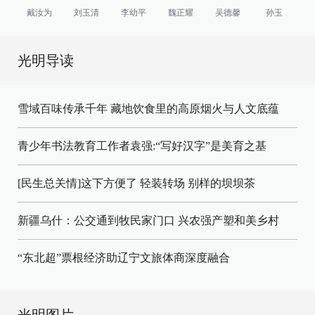
戴汝为
刘玉清
李幼平
魏正耀
吴德馨
孙玉
光明导读
雪域百味传承千年 藏地饮食里的高原烟火与人文底蕴
青少年书法教育工作者袁强:“写好汉字”是美育之基
[民生总关情]这下方便了
轻装转场
别样的坝坝茶
新疆乌什：公交通到牧民家门口
兴农强产塑和美乡村
“东北超”票根经济助辽宁文旅体商深度融合
光明图片