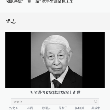
领航共建“一带一路” 携手擘画金色未来
追思
舰船通信专家陆建勋院士逝世
沈之荃
崔崑
顾诵芬
苏哲子
陈毓川
吴咸中