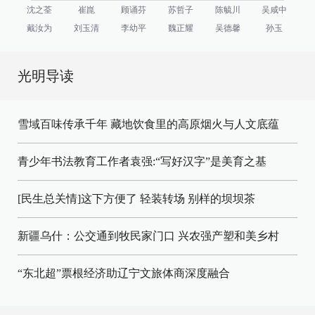
沈之荃
崔崑
顾诵芬
苏哲子
陈毓川
吴咸中
戴汝为
刘玉清
李幼平
魏正耀
吴德馨
孙玉
光明导读
雪域百味传承千年 藏地饮食里的高原烟火与人文底蕴
青少年书法教育工作者袁强:“写好汉字”是美育之基
[民生总关情]这下方便了
轻装转场
别样的坝坝茶
新疆乌什：公交通到牧民家门口
兴农强产塑和美乡村
“东北超”票根经济助辽宁文旅体商深度融合