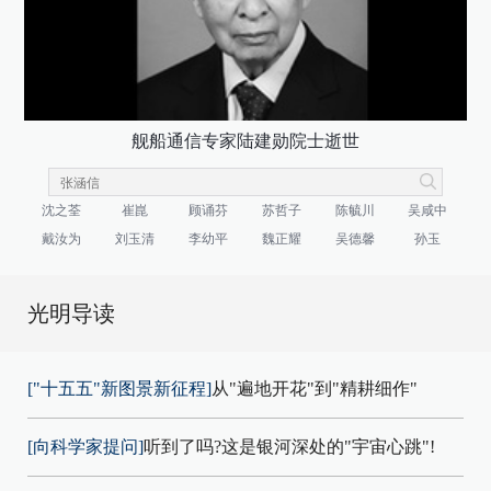
舰船通信专家陆建勋院士逝世
沈之荃
崔崑
顾诵芬
苏哲子
陈毓川
吴咸中
戴汝为
刘玉清
李幼平
魏正耀
吴德馨
孙玉
光明导读
["十五五"新图景新征程]
从"遍地开花"到"精耕细作"
[向科学家提问]
听到了吗?这是银河深处的"宇宙心跳"!