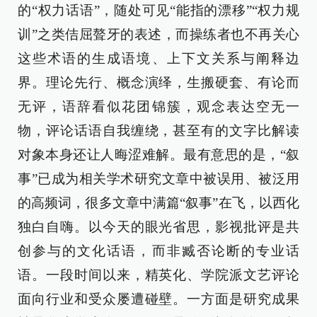
的“权力话语”，随处可见“能指的漂移”“权力规
训”之类佶屈聱牙的表述，而操练者也不再关心
这些术语的生成语境、上下文关系与阐释边
界。理论先行、概念演绎，生搬硬套、有论而
无评，语辞看似花团锦簇，观念表达空无一
物，评论话语自我缠绕，甚至有的文字比解读
对象本身还让人晦涩难解。最有意思的是，“叙
事”已成为相关学术研究文章中被误用、被泛用
的高频词，很多文章中满篇“叙事”在飞，以西化
独白自嗨。以今天的眼光省思，影视批评是共
创参与的文化话语，而非臧否论断的专业话
语。一段时间以来，精英化、学院派文艺评论
面向行业和受众屡遭碰壁。一方面是研究成果