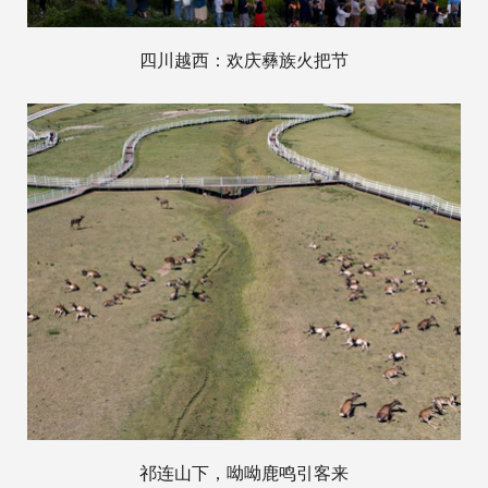
四川越西：欢庆彝族火把节
祁连山下，呦呦鹿鸣引客来