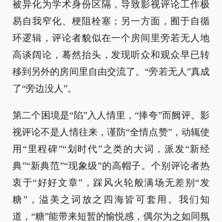
被异化为学术身份区隔，导致影视评论工作极
易自我窄化、梗阻栓塞；另一方面，囿于自循
环逻辑，评论者貌似在一个房间里旁若无人地
高谈阔论，蓦然抬头，发现听众和观众早已转
移到另外的房间里自由交流了。“旁若无人”真成
了“旁边没人”。
第二个困境是“陷”入人情里，“捧夸”而阙评。影
视评论不是人情往来，谨防“全情点赞”，动辄使
用“里程碑”“划时代”之类的大词，派发“新经
典”“新典范”“现象级”的高帽子。个别评论者热
衷于“好好文章”，踩风火轮般满场无差别“发
糖”，溢美之词放之四海皆可套用。我们知
道，“糖”能带来短暂的愉悦感，偶尔为之如同氛