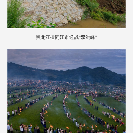
黑龙江省同江市迎战“双洪峰”