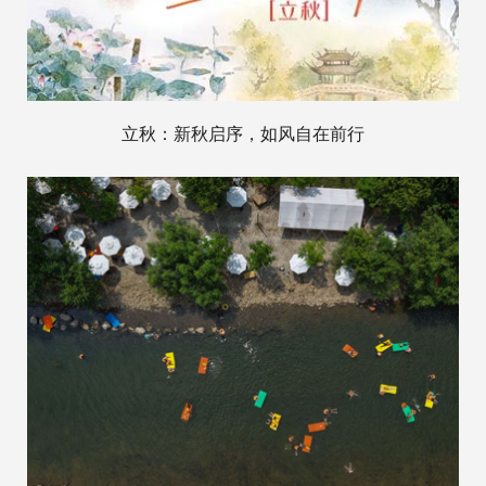
立秋：新秋启序，如风自在前行