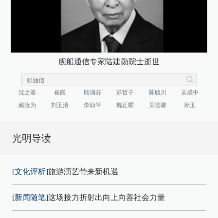
舰船通信专家陆建勋院士逝世
沈之荃
崔崑
顾诵芬
苏哲子
陈毓川
吴咸中
戴汝为
刘玉清
李幼平
魏正耀
吴德馨
孙玉
光明导读
[文化评析]
旅游演艺带来新机遇
[新闻随笔]
这场接力折射出向上向善社会力量