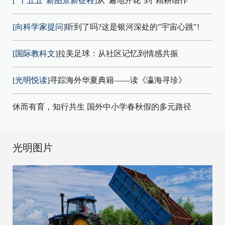
["十五五"新图景新征程]
从"遍地开花"到"精耕细作"
[向科学家提问]
听到了吗?这是银河深处的"宇宙心跳"!
[国际教科文]
拉美足球：从社区记忆到情感共振
[光明悦读]
寻踪海外华夏典籍——读《瀛海寻珍》
休而有育，知行共生 国外中小学春秋假的多元路径
光明图片