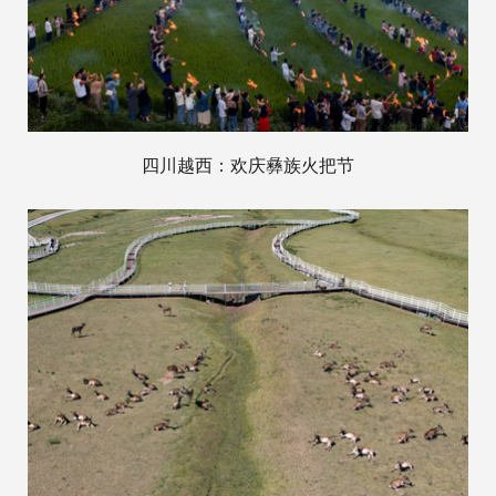
四川越西：欢庆彝族火把节