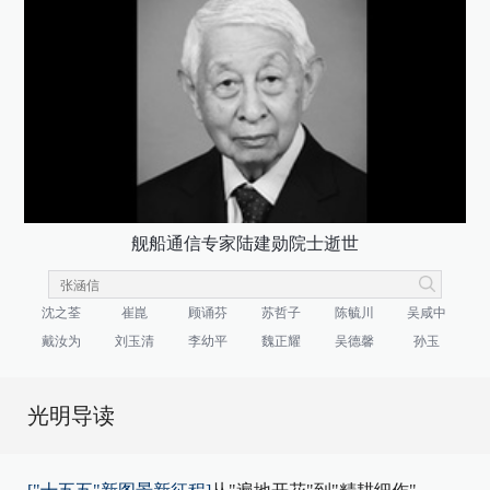
舰船通信专家陆建勋院士逝世
沈之荃
崔崑
顾诵芬
苏哲子
陈毓川
吴咸中
戴汝为
刘玉清
李幼平
魏正耀
吴德馨
孙玉
光明导读