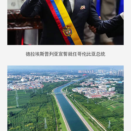
德拉埃斯普列亚宣誓就任哥伦比亚总统