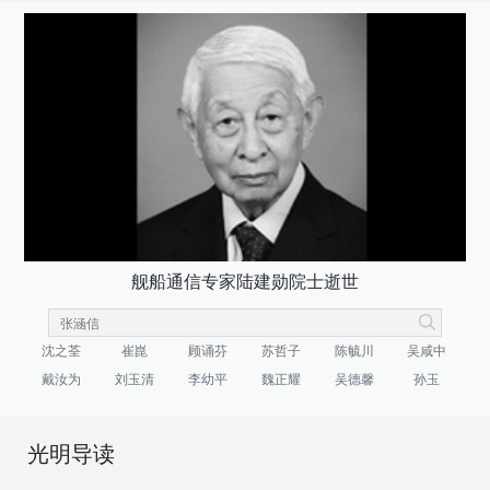
舰船通信专家陆建勋院士逝世
沈之荃
崔崑
顾诵芬
苏哲子
陈毓川
吴咸中
戴汝为
刘玉清
李幼平
魏正耀
吴德馨
孙玉
光明导读