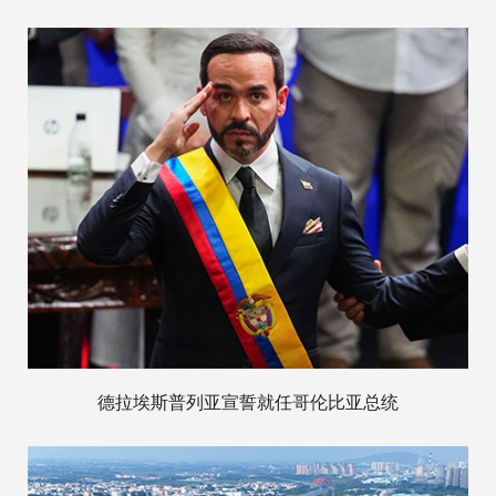
德拉埃斯普列亚宣誓就任哥伦比亚总统