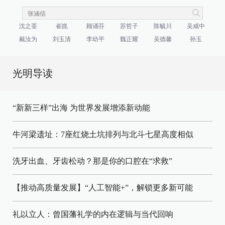
沈之荃
崔崑
顾诵芬
苏哲子
陈毓川
吴咸中
戴汝为
刘玉清
李幼平
魏正耀
吴德馨
孙玉
光明导读
“新新三样”出海 为世界发展增添新动能
牛河梁遗址：7座红烧土坑排列与北斗七星高度相似
洗牙出血、牙齿松动？那是你的口腔在“求救”
【推动高质量发展】“人工智能+”，解锁更多新可能
礼以立人：曾国藩礼学的内在逻辑与当代回响