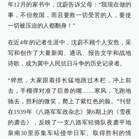
年12月的家书中，沈蔚告诉父母：“我现在做的
事，不但救国，而且要救一切受苦的人，要使
一切被压迫的人都翻身！”
在近4年的记者生涯中，沈蔚不顾个人安危，采
写和创作了大量新闻、通讯、报告文学和战地
诗歌，成为冀中人民抗日斗争的历史记录者。
“猝然，大家跟着排长猛地跳过木栏，冲上前
去，手榴弹对准了巨兽的嘴……寒风，飞跑地
驰去，胜利的微笑，爬上了紫红色的脸。”刊登
在1939年《八路军军政杂志》第6期上的《雪夜
的袭击》，反映了一支八路军轻骑队夜袭平地
泉南30里苏集车站侵华日军、取得胜利的情