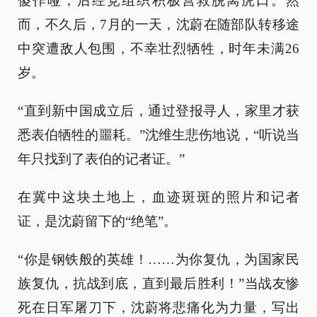
傻作哑，后经党组织积极营救脱离虎口。然
而，不久后，7月的一天，沈蔚在随部队转移途
中突遭敌人包围，不幸壮烈牺牲，时年未满26
岁。
“直到新中国成立后，通过登报寻人，家里才获
悉表伯牺牲的噩耗。”沈维生悲伤地说，“听说当
年只找到了表伯的记者证。”
在冀中这块土地上，血迹斑斑的照片和记者
证，是沈蔚留下的“绝笔”。
“你是钢铁般的英雄！……为你复仇，为国家民
族复仇，抗战到底，直到最后胜利！”当战友惨
死在日军屠刀下，沈蔚将悲痛化为力量，写出