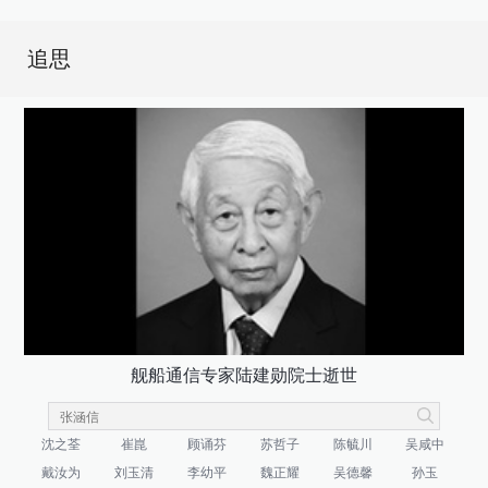
追思
舰船通信专家陆建勋院士逝世
沈之荃
崔崑
顾诵芬
苏哲子
陈毓川
吴咸中
戴汝为
刘玉清
李幼平
魏正耀
吴德馨
孙玉