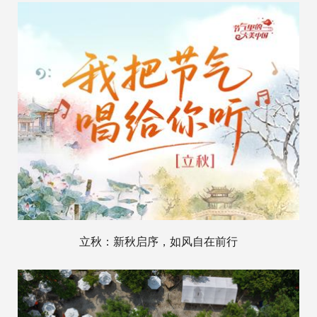
立秋：新秋启序，如风自在前行