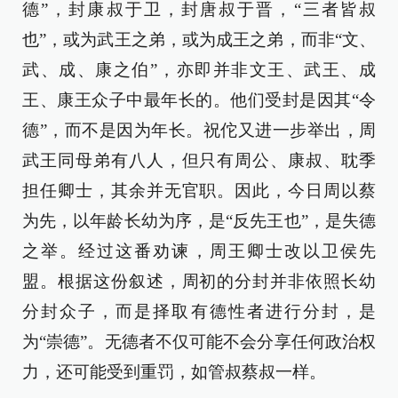
德”，封康叔于卫，封唐叔于晋，“三者皆叔
也”，或为武王之弟，或为成王之弟，而非“文、
武、成、康之伯”，亦即并非文王、武王、成
王、康王众子中最年长的。他们受封是因其“令
德”，而不是因为年长。祝佗又进一步举出，周
武王同母弟有八人，但只有周公、康叔、耽季
担任卿士，其余并无官职。因此，今日周以蔡
为先，以年龄长幼为序，是“反先王也”，是失德
之举。经过这番劝谏，周王卿士改以卫侯先
盟。根据这份叙述，周初的分封并非依照长幼
分封众子，而是择取有德性者进行分封，是
为“崇德”。无德者不仅可能不会分享任何政治权
力，还可能受到重罚，如管叔蔡叔一样。