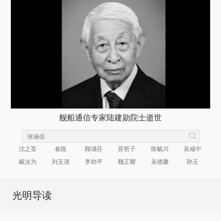
舰船通信专家陆建勋院士逝世
沈之荃
崔崑
顾诵芬
苏哲子
陈毓川
吴咸中
戴汝为
刘玉清
李幼平
魏正耀
吴德馨
孙玉
光明导读