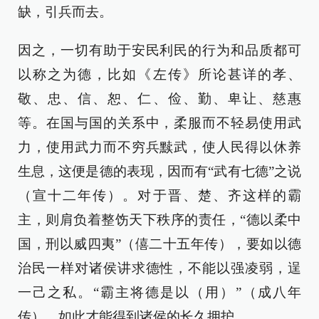
缺，引兵而去。
因之，一切有助于安民利民的行为和品质都可
以称之为德，比如《左传》所论甚详的孝、
敬、忠、信、恕、仁、俭、勤、卑让、慈惠
等。在国与国的关系中，柔服而不轻易使用武
力，使用武力而不穷兵黩武，使人民得以休养
生息，这便是德的表现，因而有“武有七德”之说
（宣十二年传）。对于晋、楚、齐这样的霸
主，则肩负着整饬天下秩序的责任，“德以柔中
国，刑以威四夷”（僖二十五年传），要如以德
治民一样对诸侯讲求德性，不能以强凌弱，逞
一己之私。“霸主将德是以（用）”（成八年
传），如此才能得到诸侯的长久拥护。