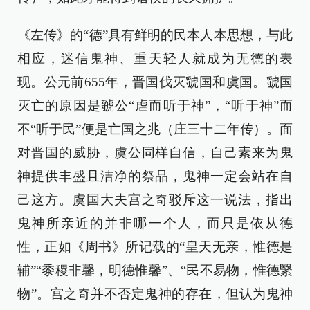
《左传》的“德”具有鲜明的民本人本思想，与此
相应，迷信鬼神、重天轻人就成为无德的表
现。公元前655年，晋国伐灭虢国和虞国。虢国
灭亡的原因是虢公“虐而听于神”，“听于神”而
不“听于民”便是亡国之兆（庄三十二年传）。面
对晋国的威胁，虞公同样自信，自己素来为鬼
神提供丰盛且洁净的祭品，鬼神一定会站在自
己这方。虞国大夫宫之奇驳斥这一说法，指出
鬼神所亲近的并非哪一个人，而只是依从德
性，正如《周书》所记载的“皇天无亲，惟德是
辅”“黍稷非馨，明德惟馨”、“民不易物，惟德繄
物”。宫之奇并不否定鬼神的存在，但认为鬼神