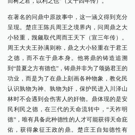
而树之君，以利之也”（文十四年传）。
在著名的问鼎中原故事中，这一涵义得到充分
呈现。楚庄王陈兵周王之境界内，问周鼎之大
小轻重，觊觎取代周而王天下（宣三年传）。
周王大夫王孙满则称，鼎之大小轻重在于君王
之德，而不在于鼎本身。他将鼎的铸造追溯
到“昔夏之方有德也”，铸鼎并非为了颂扬君王的
功业，而是为了在鼎上刻画各种物象，教化民
认识孰物为神、孰物为奸，保护民进入川泽山
林时不会遇到会伤害人的奸物。鼎体现的是安
民利民之德，在三代的天命流转中，“天祚明
德”，唯有具备此种德性的人才可能获得天命庇
佑，获得象征王政的鼎。楚庄王自知德性有