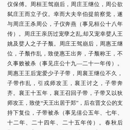
仪保傅。周桓王驾崩后，周庄王继位，周公欲
弑庄王而立子仪。幸而大夫辛伯提前察觉，遂
与周庄王杀周公，子仪奔燕（事见桓公十八年
传）。周庄王亲历过宠孽之乱,却又宠幸嬖人王
姚及嬖人之子子颓。周庄王驾崩后，周惠王继
位，子颓作乱，致使惠王出奔，子颓称王，不
久事败被杀（事见庄公十九—二十一年传）。
周惠王王后宠爱少子子带，周襄王继位不久，
子带作乱，引戎师攻王，襄王讨之，子带奔
齐。襄王十五年，襄王召回子带，子带又以狄
师攻王，致使“天王出居于郑”，后在晋文公的支
持下复位，子带被杀（事见僖公五年、七年、
十二年、二十四年、二十五年传）。春秋后