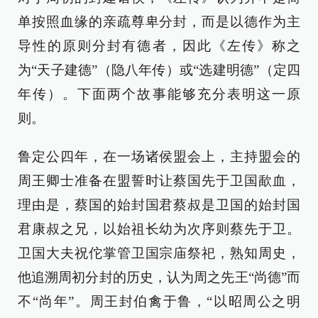
单按照血缘的亲疏尊卑分封，而是以德作为主
导性的原则分封有德者，因此《左传》称之
为“天子建德”（隐八年传）或“选建明德”（定四
年传）。下面两个故事能够充分表明这一原
则。
鲁定公四年，在一场诸侯盟会上，主持盟会的
周王卿士准备在盟誓时让蔡国先于卫国歃血，
理由是，蔡国的始封国君蔡叔是卫国的始封国
君康叔之兄，以始祖长幼为次序则蔡先于卫。
卫国大夫祝佗掌管卫国宗庙祭祀，熟知周史，
他追溯周初分封的历史，认为周之先王“尚德”而
不“尚年”。周王封伯禽于鲁，“以昭周公之明