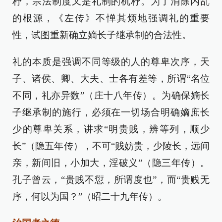
杼，宗法制度又是礼制的机杼。为了消除内乱
的根源，《左传》不惮其烦地强调礼的重要
性，试图重新确立嫡长子继承制的合法性。
礼的本质是强调不同等级的人的尊卑次序，天
子、诸侯、卿、大夫、士各有差等，所谓“名位
不同，礼亦异数”（庄十八年传）。为确保嫡长
子继承制的施行，必须在一切场合明确嫡庶长
少的尊卑关系，讲求“明贵贱，辨等列，顺少
长”（隐五年传），不可“贱妨贵，少陵长，远间
亲，新间旧，小加大，淫破义”（隐三年传）。
孔子曾云，“贵贱不愆，所谓度也”，而“贵贱无
序，何以为国？”（昭二十九年传）。