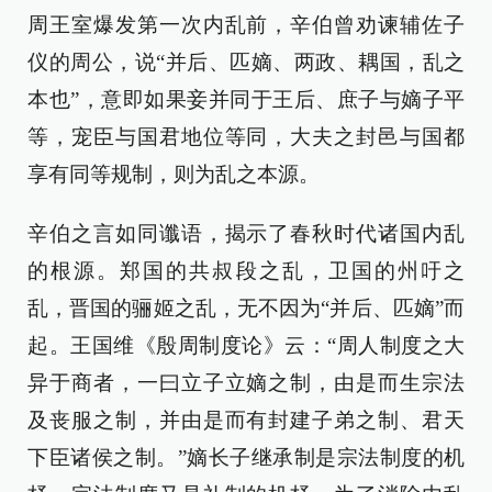
周王室爆发第一次内乱前，辛伯曾劝谏辅佐子
仪的周公，说“并后、匹嫡、两政、耦国，乱之
本也”，意即如果妾并同于王后、庶子与嫡子平
等，宠臣与国君地位等同，大夫之封邑与国都
享有同等规制，则为乱之本源。
辛伯之言如同谶语，揭示了春秋时代诸国内乱
的根源。郑国的共叔段之乱，卫国的州吁之
乱，晋国的骊姬之乱，无不因为“并后、匹嫡”而
起。王国维《殷周制度论》云：“周人制度之大
异于商者，一曰立子立嫡之制，由是而生宗法
及丧服之制，并由是而有封建子弟之制、君天
下臣诸侯之制。”嫡长子继承制是宗法制度的机