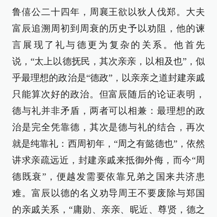
鲁僖公二十四年，周襄王欲以狄人伐郑。大夫
富辰追溯周初到周衰的历史予以劝阻，他的谏
言展现了礼与德更为复杂的关系。他首先
说，“太上以德抚民，其次亲亲，以相及也”，似
乎最理想的政治是“德政”，以亲亲之道封建亲戚
只能算次好的政治。但富辰随后的论证表明，
德与礼并非矛盾，两者可以相兼：最理想的政
治是完全凭靠德，其次是德与礼的结合，再次
就是纯靠礼：西周初年，“周之有懿德也”，依然
讲求亲疏远近，封建亲戚来抵御外侮，而今“周
德既衰”，便越发需要依靠兄弟之国来共济患
难。富辰以德的名义劝导周王不要废除与郑国
的亲戚关系，“庸勋、亲亲、昵近、尊贤，德之