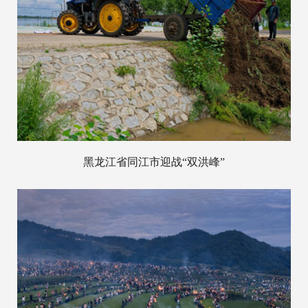
黑龙江省同江市迎战“双洪峰”