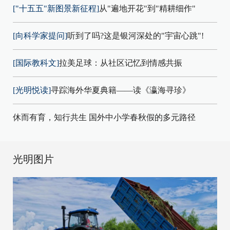
["十五五"新图景新征程]
从"遍地开花"到"精耕细作"
[向科学家提问]
听到了吗?这是银河深处的"宇宙心跳"!
[国际教科文]
拉美足球：从社区记忆到情感共振
[光明悦读]
寻踪海外华夏典籍——读《瀛海寻珍》
休而有育，知行共生 国外中小学春秋假的多元路径
光明图片