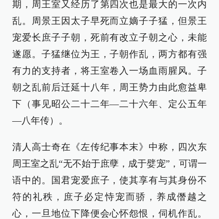
期，周王室又经历了第四次也是最大的一次内
乱。周景王因太子早死而立嫡子子猛，但景王
宠爱长庶子子朝，死前有改立子朝之心，未能
遂愿。子猛继位为王，子朝作乱，两方都有强
有力的支持者，将王室卷入一场血雨腥风。子
朝之乱前后迁延十八年，周王势力由此愈益卑
下（事见昭公二十二年—二十六年、定公五年
—八年传）。
清人高士奇在《左传纪事本末》中称，四次东
周王室之乱“无不始于庶孽，成于嬖宠”，可谓一
语中的。国君宠爱庶子，使其享有与其身份不
符的礼秩，庶子必定恃宠而骄，养成僭越之
心，一旦地位下降便会心怀怨恨，伺机作乱。