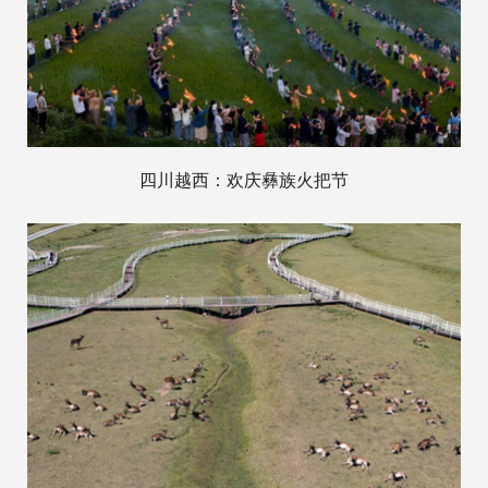
四川越西：欢庆彝族火把节