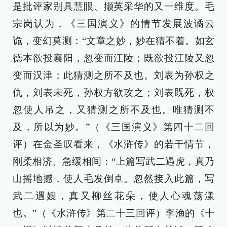
是批评家别具慧眼、撷英采华的又一维度。毛
宗岗认为，《三国演义》的情节发展波谲云
诡，变幻莫测：“文章之妙，妙在猜不着。如玄
德本欲投襄阳，忽变而江陵；既欲投江陵又忽
变而汉津；此猜测之所不及也。刘表为孙权之
仇，刘表未死，孙权方欲攻之；刘表既死，权
忽使人吊之，又猜测之所不及也。唯猜测不
及，所以为妙。”（《三国演义》第四十二回
评）在金圣叹看来，《水浒传》的若干情节，
刚柔相济、急缓相间：“上篇写武二遇虎，真乃
山摇地撼，使人毛发倒卓。忽然接入此篇，写
武二遇嫂，真又柳丝花朵，使人心魂荡漾
也。”（《水浒传》第二十三回评）李渔的《十