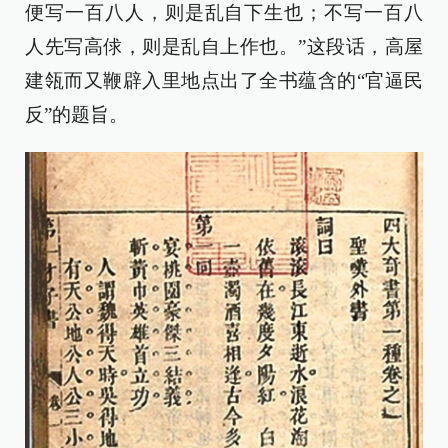
便写一百八人，则是乱自下生也；不写一百八
人先写高俅，则是乱自上作也。”这段话，高屋
建瓴而又鞭辟入里地点出了全书蕴含的“官逼民
反”的题旨。