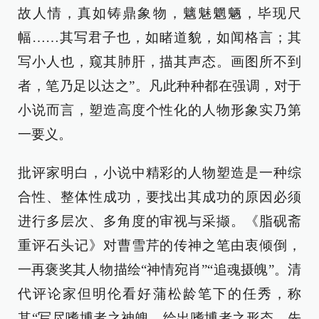
故人情，真如铸鼎象物，魑魅魍魉，毕现尺
幅……其写君子也，如睹道貌，如闻格言；其
写小人也，窥其肺肝，描其声态。画图所不到
者，笔乃足以达之”。凡此种种都在强调，对于
小说而言，塑造高度个性化的人物形象实乃第
一要义。
批评家明白，小说中精彩的人物塑造是一种综
合性、整体性成功，要找出其成功的原因必须
进行多层次、多角度的审视与采撷。《脂砚斋
重评石头记》对曹雪芹的传神之笔由衷倾倒，
一再褒奖其人物描绘“神情宛肖”“追魂摄魄”。清
代评论家但明伦看好蒲松龄笔下的任秀，称
其“写尽嗜博者之神魄，绘出嗜博者之形态，先