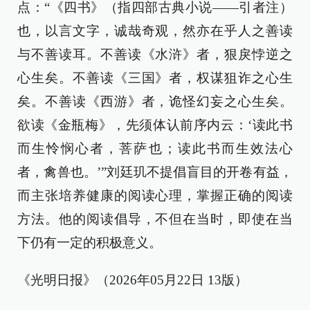
点：“《四书》（指四部古典小说——引者注）
也，以言文字，诚哉奇观，然亦在乎人之善读
与不善读耳。不善读《水浒》者，狠戾悖逆之
心生矣。不善读《三国》者，权谋狙诈之心生
矣。不善读《西游》者，诡怪幻妄之心生矣。
欲读《金瓶梅》，先须体认前序内云：‘读此书
而生怜悯心者，菩萨也；读此书而生效法心
者，禽兽也。’”刘廷玑不提倡盲目的开卷有益，
而主张培养健康的阅读心理，掌握正确的阅读
方法。他的阅读倡导，不但在当时，即使在当
下仍有一定的积极意义。
《光明日报》（2026年05月22日 13版）