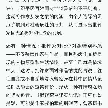
书是因“天下无道”而产生的“庶人之议”（第一回
评），即平民百姓面对世道昏暗的不平则鸣，
这就将作家所发之愤的内涵，由个人遭际的困
厄扩展到对社会病灶的批判，从而显示出批评
家目光的提升和理念的发展。
还有一种情况：批评家对批评对象特别熟悉
——不仅熟悉作家与作品，而且熟悉作品所表
现的人物原型和生活情境，甚至自己就是情境
中人，这时，批评家面对作品情境的言说，往
往自觉或不自觉地渗入曾经身在其中的情感记
忆以及隐含的道德评价，形成一种有情感在场
的抚今追昔。《脂砚斋重评石头记》正可作如
是观。可能是作家叔伯辈的脂砚斋，曾亲历书