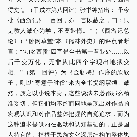
得文”。（甲戌本第八回评）张书绅指出：“予今
批《西游记》一百回，亦一言以蔽之，曰：只
是教人诚心为学，不要退悔。”（《西游记总
论》）“卧闲草堂”本《儒林外史》的评点者断
言：“‘功名富贵’四字是全书第一着眼处……以
后千变万化，无非从此四个字现出地狱变
相。”（第一回评）为《金瓶梅》作序的欣欣
子，则以“寄意于时俗”来为全书提纲挈领。诚
然，质之以小说本身，这些说法未必都那么精
准妥切，但它们均不约而同地呈现出对作品的
宏观认识和对作品整体把握的自觉追求，而为
这种追求提供内在驱动和认知基础的，正是国
人特有的、植根于民族文化深层结构的整体思