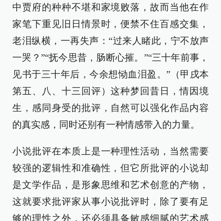
中贾府的种种不堪和家境败落，故而当他在作
家笔下重见旧日情景时，便禁不住百感交集，
老泪纵横，一再失声：“过来人睹此，宁不放声
一哭？”“抚今思昔，肠断心摧。”“三十年前事，
见书于三十年后，今余想恸血泪盈。”（甲戌本
第五、八、十三回评）这种梦回昔日，情因境
生，感同身受的批评，自然可以强化作品内容
的真实感，同时还别有一种情感带入的力量。
小说批评在本质上是一种理性活动，当然需要
较强的逻辑性和准确性，但它所批评的小说却
是文学作品，是形象思维和艺术创意的产物，
这就要求批评家从事小说批评时，除了要有足
够的理性之外，还必须具备敏感细腻的艺术感