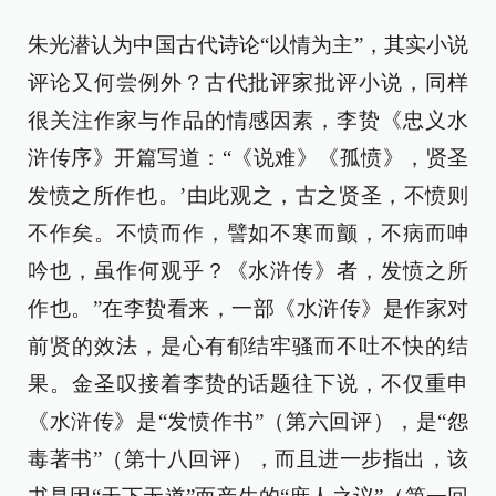
朱光潜认为中国古代诗论“以情为主”，其实小说
评论又何尝例外？古代批评家批评小说，同样
很关注作家与作品的情感因素，李贽《忠义水
浒传序》开篇写道：“《说难》《孤愤》，贤圣
发愤之所作也。’由此观之，古之贤圣，不愤则
不作矣。不愤而作，譬如不寒而颤，不病而呻
吟也，虽作何观乎？《水浒传》者，发愤之所
作也。”在李贽看来，一部《水浒传》是作家对
前贤的效法，是心有郁结牢骚而不吐不快的结
果。金圣叹接着李贽的话题往下说，不仅重申
《水浒传》是“发愤作书”（第六回评），是“怨
毒著书”（第十八回评），而且进一步指出，该