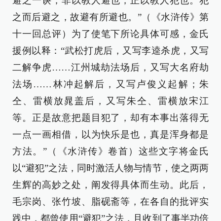
避之一诀，非以教人避也，正以教人犯也。犯
之而后避之，故避有所避也。”（《水浒传》第
十一回总评）为了使笔下所论具体可感，金氏
援例以释：“武松打虎后，又写李逵杀虎，又写
二解争虎……江州城劫法场后，又写大名府劫
法场……林冲起解后，又写卢俊义起解；朱
仝、雷横放晁盖后，又写朱仝、雷横放宋江
等。正是故意把题目犯了，却有本事出落得无
一点一画相借，以为快乐是也，真是浑身都是
方法。”（《水浒传》卷首）这些文字将金氏
以“避犯”之法，同时激活人物与情节，使之两两
生辉的高妙之处，阐发得具体而生动。此后，
毛宗岗、张竹坡、脂砚斋等，在各自的批评实
践中，都曾使用“避犯”之法，且收到了事半功倍