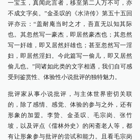
一宝玉，真闻此言者，移至第二人万不可，亦
不成文字矣。”金圣叹的《水浒传》第五十五回
评亦云：“盖耐庵当时之才，吾直无以知其际
也。其忽然写一豪杰，即居然豪杰也；其忽然
写一奸雄，即又居然奸雄也；甚至忽然写一淫
妇，即居然淫妇。今此篇写一偷儿，即又居然
偷儿也。”同诸如此类的文字相遇，我们自可感
受到鉴赏性、体验性小说批评的独特魅力。
批评家从事小说批评，与主体世界密切关联
的，除了感情、感觉、体验的参与之外，还有
形象的加盟。李贽、金圣叹、毛宗岗、张竹
坡，以及评点《儒林外史》的闲斋老人等，都
有让形象参与批评的尝试和能力。且看毛宗岗