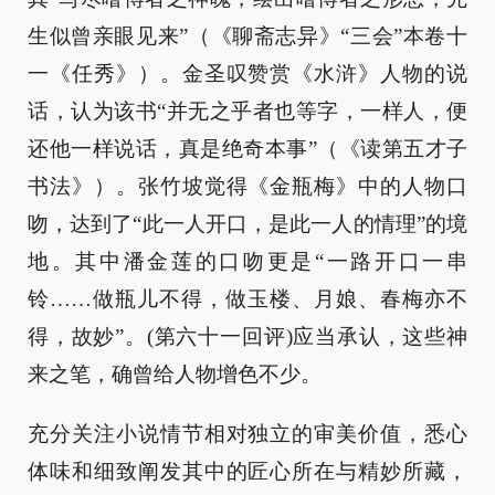
生似曾亲眼见来”（《聊斋志异》“三会”本卷十
一《任秀》）。金圣叹赞赏《水浒》人物的说
话，认为该书“并无之乎者也等字，一样人，便
还他一样说话，真是绝奇本事”（《读第五才子
书法》）。张竹坡觉得《金瓶梅》中的人物口
吻，达到了“此一人开口，是此一人的情理”的境
地。其中潘金莲的口吻更是“一路开口一串
铃……做瓶儿不得，做玉楼、月娘、春梅亦不
得，故妙”。(第六十一回评)应当承认，这些神
来之笔，确曾给人物增色不少。
充分关注小说情节相对独立的审美价值，悉心
体味和细致阐发其中的匠心所在与精妙所藏，