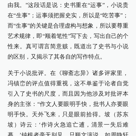
由我。”这段话是说：史书重在“运事”，小说贵
在“生事”；运事须把握史实，所以是“吃苦事”；
而“生事”的关键是合理虚构与想象，所以要尊重
艺术规律，即“顺着笔性”写下去，写出自己的个
性来。真可谓言简意赅，既道出了史书与小说
的区别，又揭示了其各自的写作特点。
关于小说批评。在《聊斋志异》诸多评家里，
冯镇峦的评点值得重视，这不单鉴于论者自觉
引入了史书的尺度，而且因为他涉及对批评本
身的主张：“作文人要眼明手快，批书人亦要眼
明手快。天外飞来，只是眼前拾得。坡（苏东
坡）诗云：‘作诗火急追亡逋，清景一失后难
摹。’钝根者毫无别见，只顺文演说，如周静轩