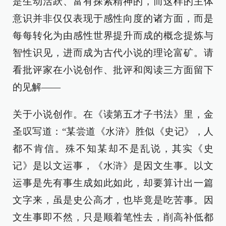
是生动活跃、富有探索精神的，而这样的主体
意识并非仅仅表现于感性向度的诸方面，而是
每每转化为由感性世界提升而成的概念提炼与
智性识见，进而成为古代小说的理论富矿。请
看批评家在小说创作、批评和阅读三方面留下
的见解——
关于小说创作。在《读第五才子书法》里，金
圣叹写道：“某尝道《水浒》胜似《史记》，人
都不肯信。殊不知某却不是乱说，其实《史
记》是以文运事，《水浒》是因文生事。以文
运事是先有事生成如此如此，却要算计出一篇
文字来，虽是史公高才，也毕竟是吃苦事。因
文生事即不然，只是顺着笔性去，削高补低都