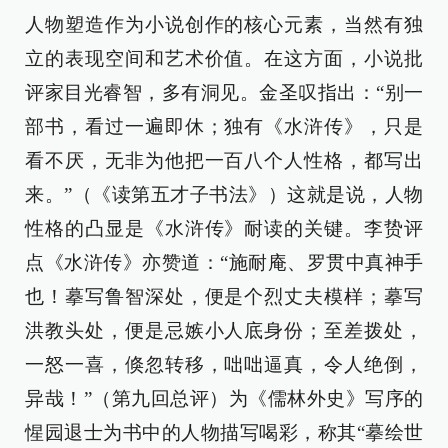
人物塑造作为小说创作的核心元素，当然有独
立的表现空间和艺术价值。在这方面，小说批
评家目光睿智，多有洞见。金圣叹指出：“别一
部书，看过一遍即休；独有《水浒传》，只是
看不厌，无非为他把一百八个人性格，都写出
来。”（《读第五才子书法》）这就是说，人物
性格的凸显是《水浒传》耐读的关键。李贽评
点《水浒传》亦赞道：“施耐庵、罗贯中真神手
也！摹写鲁智深处，便是个烈丈夫模样；摹写
洪教头处，便是忌嫉小人底身份；至差拨处，
一怒一喜，倏忽转移，咄咄逼真，令人绝倒，
异哉！”（第九回总评）为《儒林外史》写序的
惺园退士为书中的人物描写喝彩，称其“摹绘世