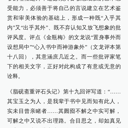
受能力，必须善于将自己的言说建立在艺术鉴
赏和审美体验的基础上，形成一种既“入乎其
内”又“出乎其外”、既不弃认知又放飞想象的批
评风度。评点《金瓶梅》的文龙说“置身事外而
设想局中”“心入书中而神游象外”（文龙评本第
十八回），其意涵庶几近之。而一些批评家笔
下的相关文字，正好对此构成了有意或无意的
诠释。
《脂砚斋重评石头记》第十九回评写道：“……
其宝玉之为人，是我辈于书中见而知有此人，
实未目曾亲睹者……其囫囵不解之中实可解，
可解之中又说不出理路。合目思之，却如真见