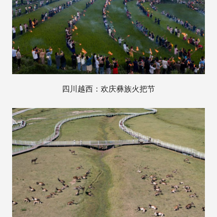
四川越西：欢庆彝族火把节