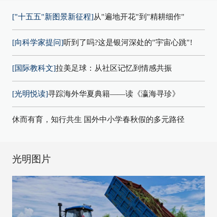
["十五五"新图景新征程]
从"遍地开花"到"精耕细作"
[向科学家提问]
听到了吗?这是银河深处的"宇宙心跳"!
[国际教科文]
拉美足球：从社区记忆到情感共振
[光明悦读]
寻踪海外华夏典籍——读《瀛海寻珍》
休而有育，知行共生 国外中小学春秋假的多元路径
光明图片