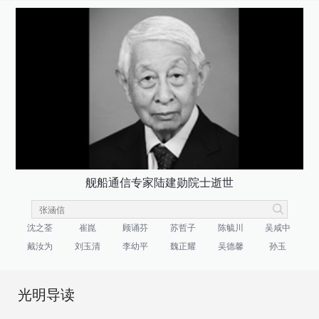
舰船通信专家陆建勋院士逝世
沈之荃
崔崑
顾诵芬
苏哲子
陈毓川
吴咸中
戴汝为
刘玉清
李幼平
魏正耀
吴德馨
孙玉
光明导读