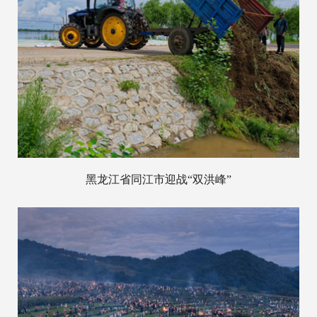
黑龙江省同江市迎战“双洪峰”