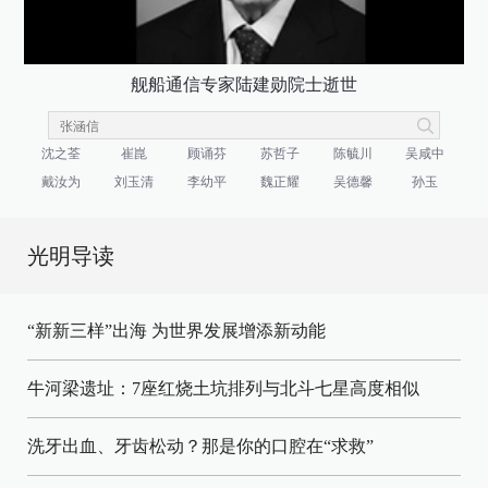
舰船通信专家陆建勋院士逝世
沈之荃
崔崑
顾诵芬
苏哲子
陈毓川
吴咸中
戴汝为
刘玉清
李幼平
魏正耀
吴德馨
孙玉
光明导读
“新新三样”出海 为世界发展增添新动能
牛河梁遗址：7座红烧土坑排列与北斗七星高度相似
洗牙出血、牙齿松动？那是你的口腔在“求救”