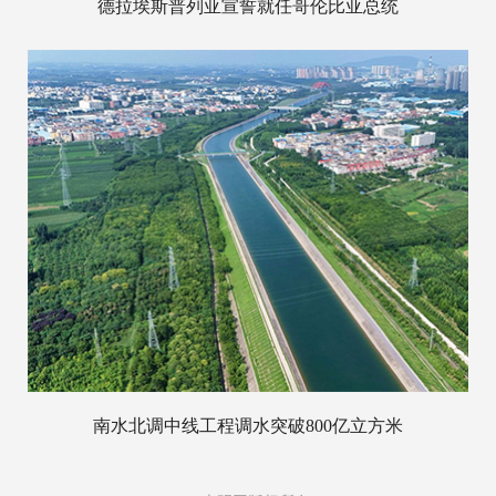
德拉埃斯普列亚宣誓就任哥伦比亚总统
南水北调中线工程调水突破800亿立方米