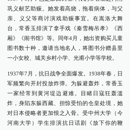
巩义献艺助赈。她发着高烧，拖着病体，与父
亲、义父等商讨演戏助赈事宜。在嵩洛大舞
台，常香玉排演了拿手戏《秦雪梅吊孝》《西
厢》《闹书馆》等。同年4月，她出资购买儿童
图书数十种，邀请当地名人，将图书分赠县里
一小女校、城关乡村小学、光甫小学等学校。
1937年7月，抗日战争全面爆发。1938年春，日
军频繁向开封投放炸弹。为躲避轰炸，常香玉
一家经常到黄河堤边避难。目睹日寇狂轰滥
炸，身陷东躲西藏、担惊受怕的仓皇处境，她
对日本侵略者更加恨之入骨。受中州大学（今
河南大学）学生排演抗日话剧《放下你的鞭