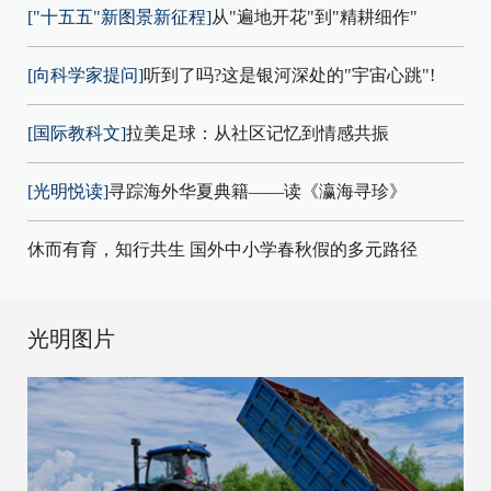
["十五五"新图景新征程]
从"遍地开花"到"精耕细作"
[向科学家提问]
听到了吗?这是银河深处的"宇宙心跳"!
[国际教科文]
拉美足球：从社区记忆到情感共振
[光明悦读]
寻踪海外华夏典籍——读《瀛海寻珍》
休而有育，知行共生 国外中小学春秋假的多元路径
光明图片