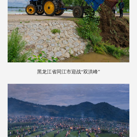
黑龙江省同江市迎战“双洪峰”