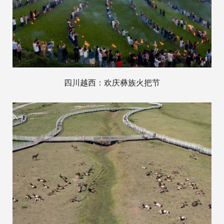
四川越西：欢庆彝族火把节