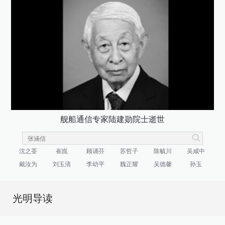
舰船通信专家陆建勋院士逝世
沈之荃
崔崑
顾诵芬
苏哲子
陈毓川
吴咸中
戴汝为
刘玉清
李幼平
魏正耀
吴德馨
孙玉
光明导读