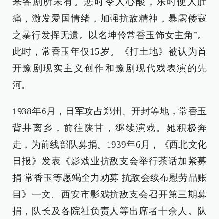
来各剧所未有。悲时令人心酸，乐时使人肚
痛，激发爱国情绪，加强抗敌精神，暴露倭寇
之暴行发挥无遗。以名坤伶常香玉饰女主角”。
此时，常香玉年仅15岁。《打土地》被认为首
开豫剧现实主义创作和豫剧现代戏表演的先
河。
1938年6月，日军攻占郑州、开封等地，常香玉
背井离乡，前往陕甘，继续演戏。她积极奔
走，为前线部队募捐。1939年6月，《西北文化
日报》发表《影戏业抗敌支会举行茶话加紧募
捐 常香玉等愿竭全力劝募 抗敌会续布慰劳品账
目》一文。西安市影戏抗敌支会召开第三期募
捐，队长及各院社负责人等出席者十余人。队