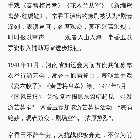
手戏《秦雪梅吊孝》《花木兰从军》《新编鸳
鸯梦·红绣鞋》。常香玉演出的豫剧被认为“剧情
深刻，表演逼真，各座观众，莫不兴高采烈，
时时报以掌声……”，观者人山人海，常香玉以
票资收入辅助两家进步报社。
1941年11月，河南省妇运会为前方伤兵征募寒
衣举行游艺会，常香玉抱病登台，表演拿手戏
《卖衣收子》《秦雪梅吊孝》等。1944年5月，
《国风日报》“为恢复本报原来篇幅起见，特发
游艺募捐”。常香玉参加该游艺募捐活动，“表演
绝妙，观者颇众，剧场空气，浓厚热烈”。
常香玉不辞辛劳，为抗战积极奔走，不仅为前