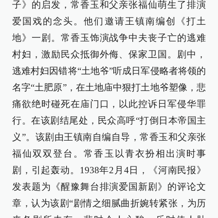
子》的启发，常香玉和父亲张福仙萌生了排演
爱国戏的念头。他们邀请王镇南编创《打土
地》一剧。常香玉饰演战争中夫丧子亡的逃难
村妇，激励民众抵御外侮、保家卫国。剧中，
逃难村妇因错将“土地爷”听成日军侵略者将领的
名字“土肥原”，在土地庙中狠打土地爷塑像，悲
痛欲绝时碰死在庙门口，以此控诉日军侵华罪
行。在该剧结尾处，民众高呼“打倒日本帝国主
义”。该剧由王镇南自编自导，常香玉和父亲张
福仙双双登台。常香玉以青衣扮相出演时事
剧，引起轰动。1938年2月4日，《河南民报》
发表题为《醒豫舞台排演爱国新剧》的评论文
章，认为该剧“剧情之细腻曲折婉转紧张，为历