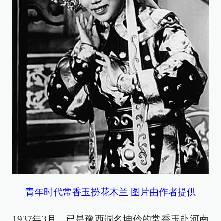
青年时代常香玉扮花木兰 图片由作者提供
1937年3月，已是豫西调名坤伶的常香玉赴河南