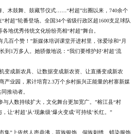
木鼓舞、鼓藏节仪式……“村超”出圈以来，740余个
“村超”轮番登场。全国34个省级行政区超1600支足球队
各地优秀传统文化纷纷亮相“村超”舞台。
有几百个赞！”新媒体培训课堂开进村里，张爱珍和“月
长到1万多人。她骄傲地说：“我们要维护好‘村超’流
机变成新农具、让数据变成新农资、让直播变成新农
商产业园，累计培育2.3万个乡村振兴正能量的村寨新媒
共同推动者。
参与人数持续扩大，文化舞台更加宽广。”榕江县“村
让‘村超’从‘现象级’爆火变成‘可持续’长红。”
市集”上依然人声鼎沸，苗族银饰、侗族刺绣、蜡染服饰