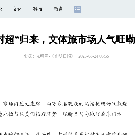
论
文化
科技
教育
村超”归来，文体旅市场人气旺
来源：
光明网-《光明日报》
2025-08-24 05:55
球场内座无虚席，两万多名观众的热情把现场气氛烧
董永恒与队员们摆好阵势，眼睛直勾勾地盯着球门方
声响彻球场。赛场外，古州镇月寨村村民张爱珍和邻