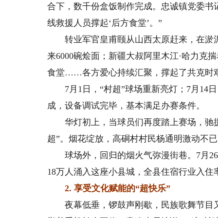
合下，数千份盒饭制作完成。忠诚镇党委书记
线救援人员撑起‘后方食堂’。”
转业军官皇甫颐从山西太原赶来，在淤泥里
来6000碗烩面；新疆大叔阿里木江·哈力克揣
食堂……各方爱心持续汇聚，撑起了共克时艰
7月1日，“村超”球场重新亮灯；7月14
成，设备调试完毕，基本满足办赛条件。
华灯初上，当球员们再度踏上赛场，驰援
超”。烟花绽放，高硐村村民杨通明激动不已：
球场外，回归的烟火气弥漫街巷。7月26
18万人涌入这座小县城，全县住宿行业入住率9
2. 享受文化赋能的“超快乐”
夜幕低垂，锣鼓声刚歇，民族歌舞节目又登