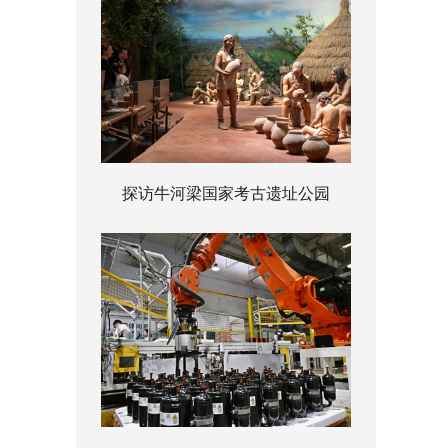
探访牛河梁国家考古遗址公园