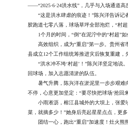
——“2025·6·24洪水线”，几乎与入场通道
“这是洪水肆虐的痕迹！”陈兴洋告诉记者，
胶跑道七零八落，球场草坪全部泡烂，“村超
1个月的时间，“倒”在泥泞中的“村超”如
高效组织，成为“重启”第一步。贵州省市
县成立12个工作组统筹推进灾后恢复重建，
“洪水冲不垮‘村超’！”陈兴洋坚定地说。这
回球场，加入志愿清淤的队伍。
暑气升腾，陈兴洋在淤泥里一步步艰难向
不停，心意更加坚定：“要尽快把球场‘抢回来
小雨淅沥，榕江县城外的大坝上，张爱珍
菜，就摘多少！”她身后亮起星星点点，更
团结一心，跑出“重启”加速度！灶火熊熊