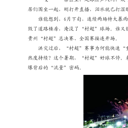
居们围坐一起，刚打开直播，泪水就已打湿
谁能想到，6月下旬，连续两场特大暴雨
毁了道路楼房，淹没了“村超”球场。谁又能
贵州“村超”总决赛、全国赛接连开场。
洪灾过后，“村超”赛事为何能快速“重启
热度持续？这个暑期，“村超”好球不停。
爆背后的“流量”密码。