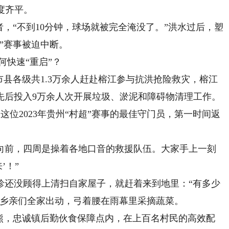
高度齐平。
“不到10分钟，球场就被完全淹没了。”洪水过后，塑
”赛事被迫中断。
何快速“重启”？
县各级共1.3万余人赶赴榕江参与抗洪抢险救灾，榕江
先后投入9万余人次开展垃圾、淤泥和障碍物清理工作。
位2023年贵州“村超”赛事的最佳守门员，第一时间返
前，四周是操着各地口音的救援队伍。大家手上一刻
’！”
还没顾得上清扫自家屋子，就赶着来到地里：“有多少
多乡亲们全家出动，弓着腰在雨幕里采摘蔬菜。
，忠诚镇后勤伙食保障点内，在上百名村民的高效配