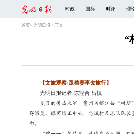
时政
国际
时评
理
首页
>
光明日报
>
正文
“
【文旅观察·跟着赛事去旅行】
光明日报记者 陈冠合 吕慎
夏日的暑热未消，贵州省榕江县“村超”
得滚烫。绿茵场正中央，忠诚村足球队队长
向。
“嗖——”禁区里，足球应声入网，欢呼