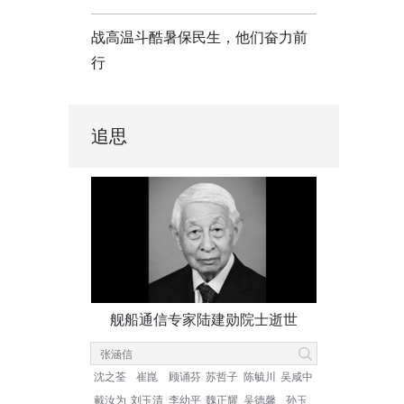
战高温斗酷暑保民生，他们奋力前
行
追思
舰船通信专家陆建勋院士逝世
沈之荃
崔崑
顾诵芬
苏哲子
陈毓川
吴咸中
戴汝为
刘玉清
李幼平
魏正耀
吴德馨
孙玉