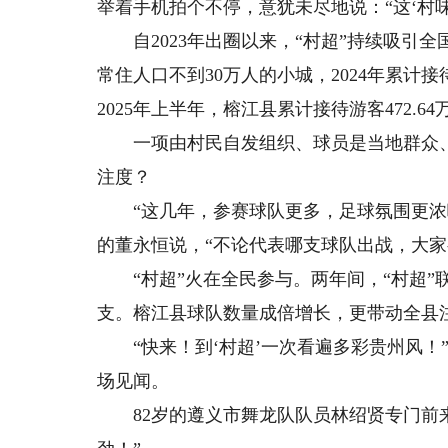
举着手机拍个不停，意犹未尽地说：“这‘村
自2023年出圈以来，“村超”持续吸引全
常住人口不到30万人的小城，2024年累计接待
2025年上半年，榕江县累计接待游客472.64
一项由村民自发组织、球员是当地群众、奖
注度？
“这几年，参赛球队更多，足球氛围更浓嘞！
的董永恒说，“不论代表哪支球队出战，大家
“村超”火在全民参与。两年间，“村超”联赛报
支。榕江县球队数量成倍增长，更带动全县注册足
“快来！到‘村超’一次看遍多彩贵州风！”
场见闻。
82岁的遵义市舞龙队队员林绍贤专门前来