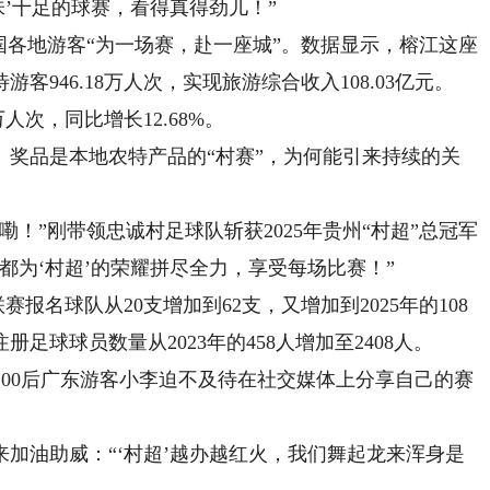
味’十足的球赛，看得真得劲儿！”
国各地游客“为一场赛，赴一座城”。数据显示，榕江这座
游客946.18万人次，实现旅游综合收入108.03亿元。
万人次，同比增长12.68%。
品是本地农特产品的“村赛”，为何能引来持续的关
”刚带领忠诚村足球队斩获2025年贵州“村超”总冠军
都为‘村超’的荣耀拼尽全力，享受每场比赛！”
名球队从20支增加到62支，又增加到2025年的108
球球员数量从2023年的458人增加至2408人。
00后广东游客小李迫不及待在社交媒体上分享自己的赛
加油助威：“‘村超’越办越红火，我们舞起龙来浑身是