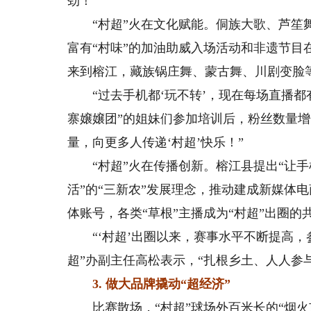
劲！”
“村超”火在文化赋能。侗族大歌、芦笙舞、
富有“村味”的加油助威入场活动和非遗节目在
来到榕江，藏族锅庄舞、蒙古舞、川剧变脸等
“过去手机都‘玩不转’，现在每场直播都
寨嬢嬢团”的姐妹们参加培训后，粉丝数量增
量，向更多人传递‘村超’快乐！”
“村超”火在传播创新。榕江县提出“让手
活”的“三新农”发展理念，推动建成新媒体电
体账号，各类“草根”主播成为“村超”出圈的
“‘村超’出圈以来，赛事水平不断提高，
超”办副主任高松表示，“扎根乡土、人人参与，
3. 做大品牌撬动“超经济”
比赛散场，“村超”球场外百米长的“烟火