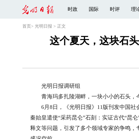
时政
国际
时评
理
首页
>
光明日报
>
正文
这个夏天，这块石头
光明日报调研组
青海玛多扎陵湖畔，一块小小的石头，今
6月8日，《光明日报》11版刊发中国社
秦始皇遣使“采药昆仑”石刻：实证古代“昆
释文等问题，引发了多个领域专家的争鸣，
盛况空前。