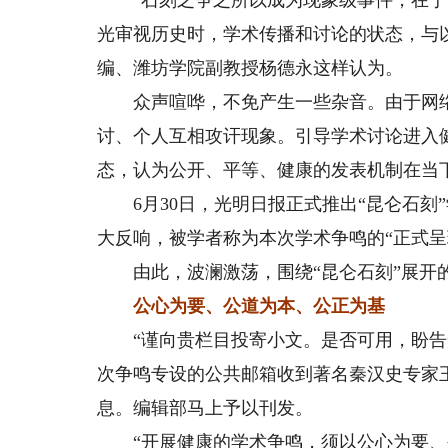
“石刻之争之所以成为现象级事件，在于
光审视历史时，学术传播和讨论的状态，与以
编、潍坊学院副教授杨德永这样认为。
众声喧哗，不免产生一些杂音。由于网络
讨、个人互相攻讦现象。引导学术讨论进入
态，认为公开、平等、健康的发表机制在当
6月30日，光明日报正式推出“昆仑石刻
大反响，被学者称为本次学术争鸣的“正式呈
由此，波澜激荡，围绕“昆仑石刻”展开的
公心为要、公道为本、公正为基
“谨向贵栏目投寄小文。是否可用，盼告知
次争鸣专设的公共邮箱收到著名秦汉史专家
息。编辑部马上予以刊发。
“开展健康的学术争鸣，须以公心为要、