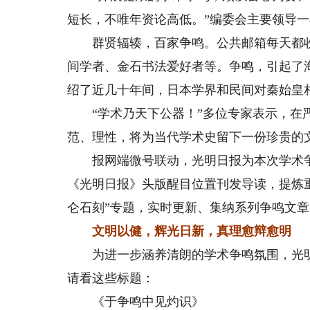
短长，不唯年资论高低。”编委会主要领导
群贤辐辏，百家争鸣。公共邮箱每天都收
间学者、金石书法爱好者等。争鸣，引起了
绍了近几十年间，日本学界和民间对秦始皇
“学术乃天下公器！”多位专家表示，在严
范、理性，将为当代学术史留下一份珍贵的
报网端微号联动，光明日报为本次学术争
《光明日报》头版醒目位置刊发导读，提炼
仑石刻”专题，实时更新、集纳系列争鸣文章
文明以健，辉光日新，真理愈辩愈明
为进一步涵养清朗的学术争鸣氛围，光明
请看这些标题：
《于争鸣中见灼识》