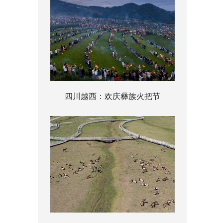
四川越西：欢庆彝族火把节