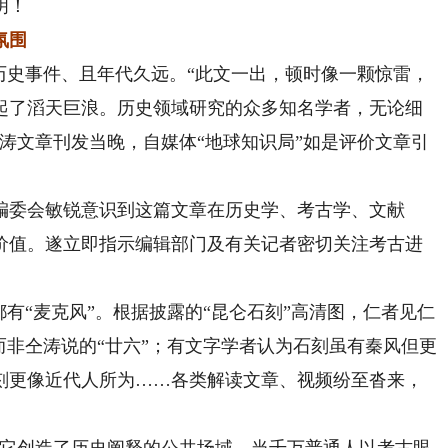
明！
氛围
史事件、且年代久远。“此文一出，顿时像一颗惊雷，
起了滔天巨浪。历史领域研究的众多知名学者，无论细
仝涛文章刊发当晚，自媒体“地球知识局”如是评价文章引
委会敏锐意识到这篇文章在历史学、考古学、文献
价值。遂立即指示编辑部门及有关记者密切关注考古进
“麦克风”。根据披露的“昆仑石刻”高清图，仁者见仁
而非仝涛说的“廿六”；有文字学者认为石刻虽有秦风但更
刻更像近代人所为……各类解读文章、视频纷至沓来，