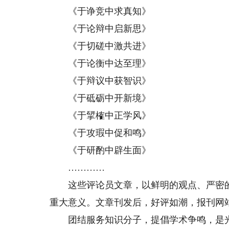
《于诤竞中求真知》
《于论辩中启新思》
《于切磋中激共进》
《于论衡中达至理》
《于辩议中获智识》
《于砥砺中开新境》
《于揅榷中正学风》
《于攻瑕中促和鸣》
《于研酌中辟生面》
…………
这些评论员文章，以鲜明的观点、严密的
重大意义。文章刊发后，好评如潮，报刊网
团结服务知识分子，提倡学术争鸣，是光明