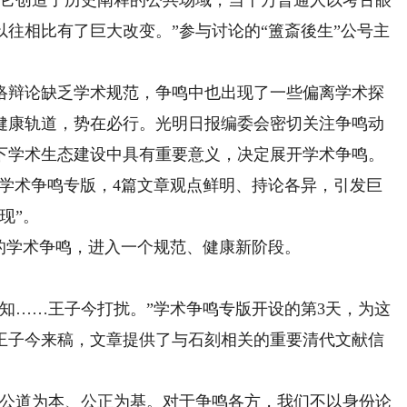
它创造了历史阐释的公共场域，当千万普通人以考古眼
往相比有了巨大改变。”参与讨论的“簠斎後生”公号主
辩论缺乏学术规范，争鸣中也出现了一些偏离学术探
健康轨道，势在必行。光明日报编委会密切关注争鸣动
下学术生态建设中具有重要意义，决定展开学术争鸣。
”学术争鸣专版，4篇文章观点鲜明、持论各异，引发巨
现”。
学术争鸣，进入一个规范、健康新阶段。
……王子今打扰。”学术争鸣专版开设的第3天，为这
王子今来稿，文章提供了与石刻相关的重要清代文献信
公道为本、公正为基。对于争鸣各方，我们不以身份论