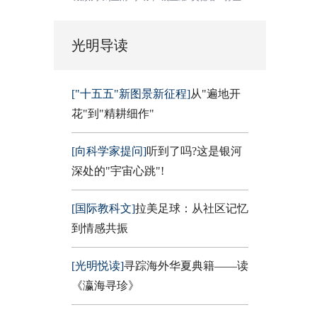
光明导读
["十五五"新图景新征程]
从"遍地开
花"到"精耕细作"
[向科学家提问]
听到了吗?这是银河
深处的"宇宙心跳"!
[国际教科文]
拉美足球：从社区记忆
到情感共振
[光明悦读]
寻踪海外华夏典籍——读
《瀛海寻珍》