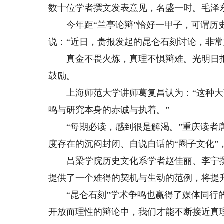
数十位学者撰文发表意见，名盛一时。毛泽东
今年距“兰亭论辩”恰好一甲子，可谓历史
说：“近日，贵报发起的昆仑石刻讨论，非常
真金不畏火炼，真理不惧辩难。光明日报
鼓励。
上海师范大学讲师葛复昌认为：“这种大
鸣与研究本身的赤诚与执着。”
“每期必读，感到很是解渴。”重庆读者唐
度存在的沉闷封闭、自说自话的“圈子文化”
吕梁学院历史文化系学者赵佳丽、李宁撰
提供了一个难得的契机与生动的范例，将提
“昆仑石刻”学术争鸣也赢得了媒体同行的
开放而理性的辩论中，我们才能不断接近真