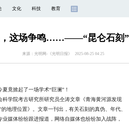
论
文化
科技
教育
，这场争鸣……——“昆仑石刻
来源：
光明网-《光明日报》
2025-08-25 04:25
夏竟掀起了一场学术“巨澜”！
会科学院考古研究所研究员仝涛文章《青海黄河源发现
仑”的地理位置》。文章一刊出，有关石刻的真伪、年代、
专业媒体纷纷跟进报道，网络自媒体也纷纷加入战阵，