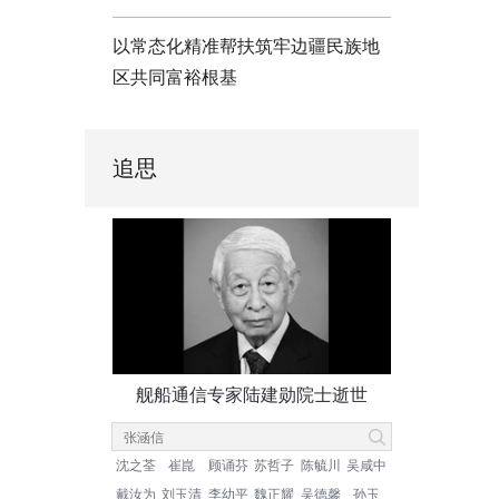
以常态化精准帮扶筑牢边疆民族地
区共同富裕根基
追思
舰船通信专家陆建勋院士逝世
沈之荃
崔崑
顾诵芬
苏哲子
陈毓川
吴咸中
戴汝为
刘玉清
李幼平
魏正耀
吴德馨
孙玉