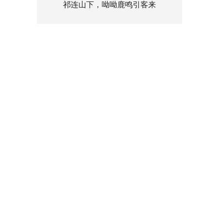
祁连山下，呦呦鹿鸣引客来