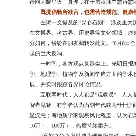
击间闪耀星火！真理，在千层浪涌中愈辩愈
既提倡畅所欲言，也需营造规范、健康
仝涛一文提及的“昆仑石刻”，涉及重大历
在文博界、考古界、历史界等文化领域，炸
分如何，纷纷在朋友圈转发此文。”6月8日
起的巨大反响。
一时间，各方观点甚嚣尘上。光明日报编
学、地理学、植物学及新闻学诸方面的学术
展、并实时跟踪各界讨论情况。
互联网时代，人人都是“观察员”，人人都有
智者见智：有学者认为石刻年代或为“卅七”
显汉意；有地质学家观察风化程度，认为石
10万＋、100万＋，热度持续攀升。