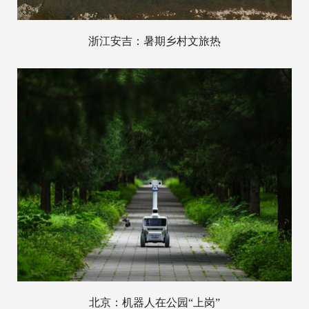
浙江安吉：暑期乡村文旅热
北京：机器人在公园“上岗”