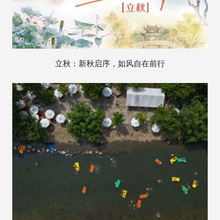
立秋：新秋启序，如风自在前行