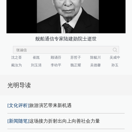
舰船通信专家陆建勋院士逝世
沈之荃
崔崑
顾诵芬
苏哲子
陈毓川
吴咸中
戴汝为
刘玉清
李幼平
魏正耀
吴德馨
孙玉
光明导读
[文化评析]
旅游演艺带来新机遇
[新闻随笔]
这场接力折射出向上向善社会力量